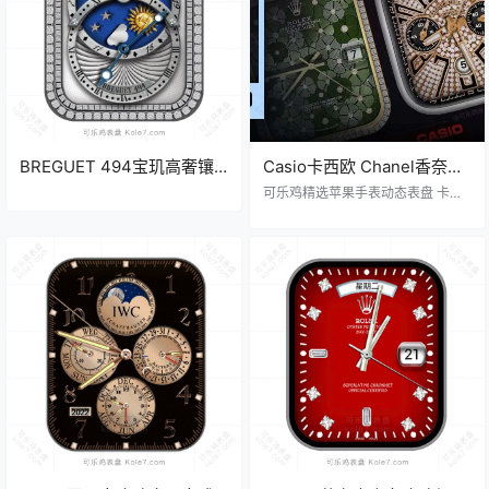
BREGUET 494宝玑高奢镶
Casio卡西欧 Chanel香奈儿
钻双环日相机械表盘.clock
Jacob&Co捷克豹 劳力士 苹
​可乐鸡精选苹果手表动态表盘 卡西
果iWatch表盘Clockology可
欧 / 香奈儿 / 捷克豹 / 劳力士 / 小胖
虎 卡通 计时码 琉璃 荧光 高奢
乐鸡表盘推荐