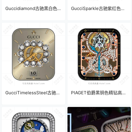
Guccidiamond古驰黑白色精
GucciSparkle古驰紫红色钻
钻高奢高级双盘式计时码表
石高奢齿轮机械表盘.clock
盘.clock
GucciTimelessSteel古驰浅
PIAGET伯爵黑铜色精钻高奢
黄色高奢高级精钻表盘.clock
齿轮转动机械表盘.clock