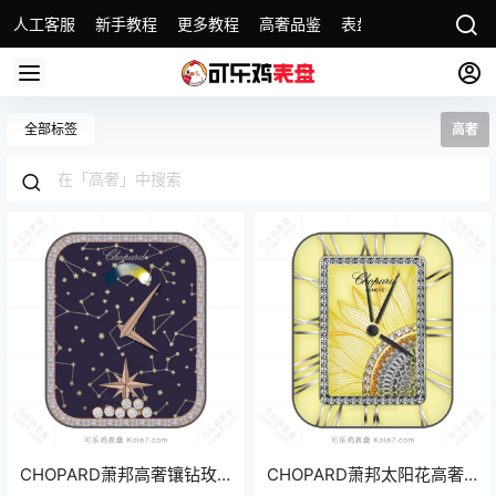
人工客服
新手教程
更多教程
高奢品鉴
表盘精选
名表故事
全部标签
高奢
CHOPARD萧邦高奢镶钻玫
CHOPARD萧邦太阳花高奢