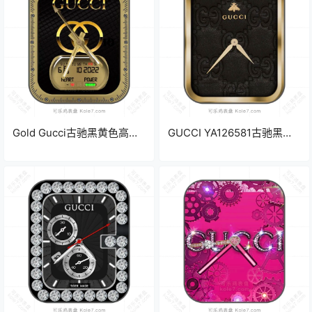
Gold Gucci古驰黑黄色高奢
GUCCI YA126581古驰黑黄
精简日期表盘.clock
色金边皮底简约高奢表
盘.clock