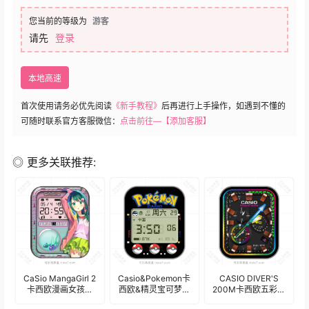
您当前的等级为
游客
请先
登录
本地高速
首次使用请务必优先阅读
《新手教程》
后再进行上手操作，如遇到不懂的
可随时联系官方客服微信：
点击前往—【添加客服】
◎ 更多关联推荐:
CaSio MangaGirl 2
Casio&Pokemon卡
CASIO DIVER'S
卡西欧漫画女孩灵
西欧&精灵宝可梦简
200M卡西欧五彩三
动五彩游鱼.clock
约复古显示器表
盘式年历表