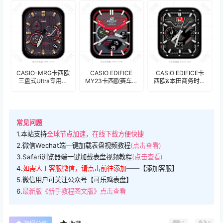
盘.clock&clock2
盘.clock&clock2
CASIO-MRG卡西欧
CASIO EDIFICE
CASIO EDIFICE卡
三盘式Ultra专用年
MY23卡西欧赛车限
西欧&本田商务时尚
历表
量版Ultra专用表
男表表
盘.clock&clock2
盘.clock&clock2
盘.clock&clock2
常见问题
1.本站支持
全球节点加速，在线下载方便快捷
2.微信Wechat端一键加载表盘视频教程
(点击查看)
3.Safari浏览器端一键加载表盘视频教程
(点击查看)
4.
如需人工客服微信，请点击前往添加
——【添加客服】
5.微信用户可关注公众号【可乐鸡表盘】
6.
最新版《新手教程图文版》点击查看