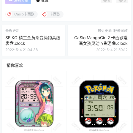
0
0
海报分享
收藏
Casio卡西欧
卡西欧
最近更新
最近更新
轻奢潮款
SEIKO 精工金黄渐变简约高级
CaSio MangaGirl 2 卡西欧漫
表盘.clock
画女孩灵动五彩游鱼.clock
2022-5-4 21:04:38
2022-5-4 21:50:12
猜你喜欢