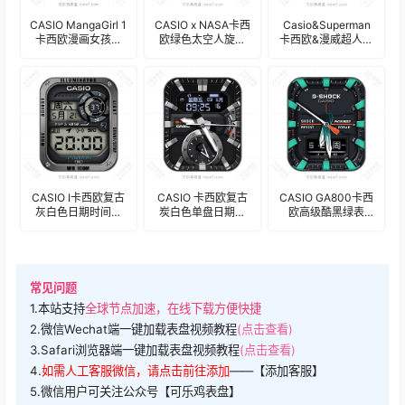
CASIO MangaGirl 1
CASIO x NASA卡西
Casio&Superman
卡西欧漫画女孩精
欧绿色太空人旋转
卡西欧&漫威超人联
致小圆环指针表
表盘.clock
名特别款多功能表
盘.clock2
盘.clock
CASIO I卡西欧复古
CASIO 卡西欧复古
CASIO GA800卡西
灰白色日期时间表
炭白色单盘日期时
欧高级酷黑绿表
盘.clock
间表盘.clock
盘.clock
常见问题
1.本站支持
全球节点加速，在线下载方便快捷
2.微信Wechat端一键加载表盘视频教程
(点击查看)
3.Safari浏览器端一键加载表盘视频教程
(点击查看)
4.
如需人工客服微信，请点击前往添加
——【添加客服】
5.微信用户可关注公众号【可乐鸡表盘】