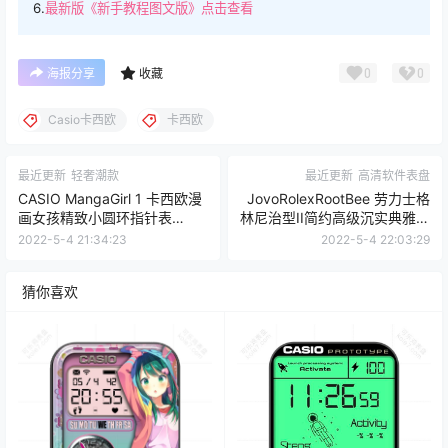
6.
最新版《新手教程图文版》点击查看
0
0
海报分享
收藏
Casio卡西欧
卡西欧
最近更新
轻奢潮款
最近更新
高清软件表盘
CASIO MangaGirl 1 卡西欧漫
JovoRolexRootBee 劳力士格
画女孩精致小圆环指针表
林尼治型II简约高级沉实典雅玫
盘.clock2
瑰金.clock
2022-5-4 21:34:23
2022-5-4 22:03:29
猜你喜欢