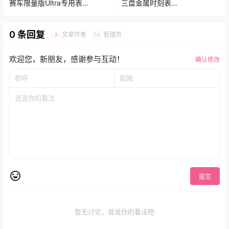
赛车限量版Ultra专用表
三盘金属时刻表
盘.clock&clock2
盘.clock&clock2
0 条回复
文章作者
管理员
A
M
欢迎您，新朋友，感谢参与互动！
确认修改
提交
暂无讨论，说说你的看法吧