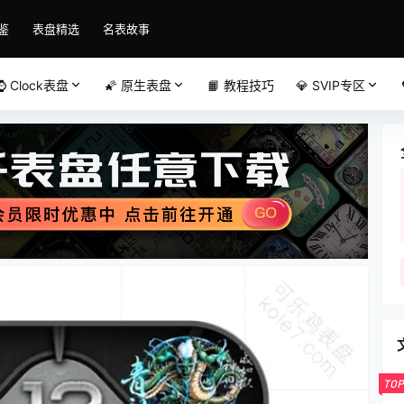
鉴
表盘精选
名表故事
⌚️ Clock表盘
🌠 原生表盘
📙 教程技巧
💎 SVIP专区
TOP