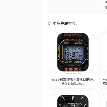
◎ 更多关联推荐:
casio卡西欧磨砂黑黄橙太阳能电
W
子仪表表盘.clock
衣