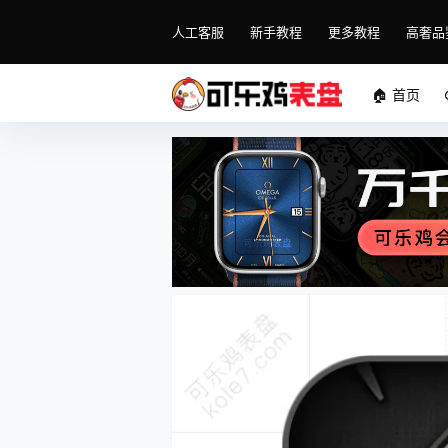
人工客服
新手教程
更多教程
高奢品
🏠 首页