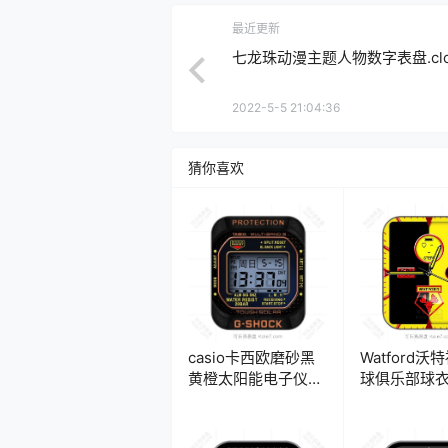
最近更新
七龙珠动漫主题人物数字表盘.clo
2022-5-5 21:04:36
猜你喜欢
casio卡西欧磨砂黑
Watford沃
黄橙太阳能电子仪表
球俱乐部球
表盘.clock
计时码年历
盘.clock