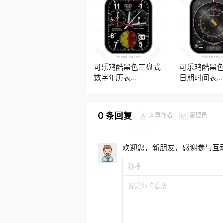
可乐鸡酷黑色三盘式
可乐鸡酷黑
数字年历表
日期时间表
盘.clock&clock2
盘.clock&clo
0 条回复
文章作者
管理员
A
M
欢迎您，新朋友，感谢参与互