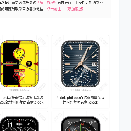
首次使用请务必优先阅读
《新手教程》
后再进行上手操作，如遇到不
懂的可随时联系官方客服微信：
点击前往—【添加客服】
atford沃特福德足球俱乐部球
Patek philippe百达翡丽单盘式
纪念款计时码年历表盘.clock
计时码年历表盘 .clock