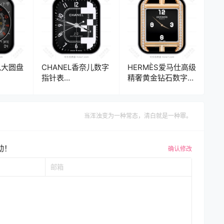
色大圆盘
CHANEL香奈儿数字
HERMÈS爱马仕高级
指针表
精奢黄金钻石数字表
ck2
盘.clock&clock2
盘.clock&clock2
当浑浊变为一种常态，清白就是一种罪。
动！
确认修改