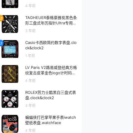
4 年前
TAGHEUER泰格豪雅炭黑色条
2
形三盘式年历指针Ultra专用表
盘.clock&clock2
3 年前
Casio卡西欧简约数字表盘.clo
3
ck&clock2
1 年前
LV Paris V2路易威登经典方格
纹复古皮革金色logo计时码数
字表盘.clock
4 年前
ROLEX劳力士酷黑白三盘式表
盘.clock&clock2
3 年前
蝙蝠侠打巴掌苹果手表iwatch
壁纸表盘.watchface
4 年前