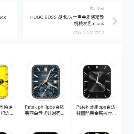
最近更新
ck
HUGO BOSS 胡戈.波士黑金质感精致
机械表盘.clock
2022-5-5 21:25:13
特福德足
Patek philippe百达
Patek philippe百达
衣纪念款
翡丽单盘式计时码年
翡丽酷黑金属拉丝年
表
历表盘 .clock
历表盘.clock