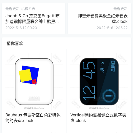
最近更新
机械名表
最近更新
Jacob & Co.杰克宝Bugatti布
神兽朱雀炭黑板金红朱雀表
加迪震撼限量联名绅士酷黑金
盘.clock
属高级质感表盘.clock
2022-5-6 12:09:20
2022-5-6 12:15:22
猜你喜欢
Bauhaus 包豪斯空白色彩特色
Vertical简约蓝黑倒立式数字表
简约表盘.clock
盘.clock