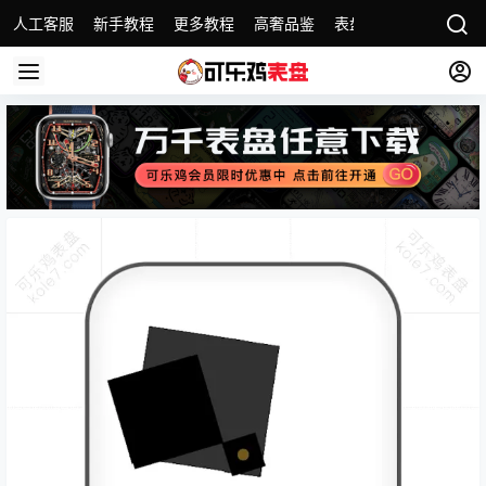
人工客服
新手教程
更多教程
高奢品鉴
表盘精选
名表故事