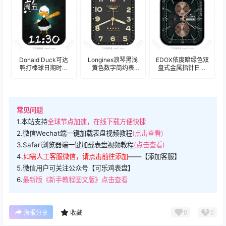
Donald Duck可达
Longines浪琴黑浅
EDOX依度暗绿色双
鸭打棒球日期时间
黄色数字简约表
盘式金属指针日期
表盘.clock
盘.clock
年历表
盘.clock&clock2
常见问题
1.本站支持
全球节点加速，在线下载方便快捷
2.微信Wechat端一键加载表盘视频教程
(点击查看)
3.Safari浏览器端一键加载表盘视频教程
(点击查看)
4.
如需人工客服微信，请点击前往添加
——【添加客服】
5.微信用户可关注公众号【可乐鸡表盘】
6.
最新版《新手教程图文版》点击查看
0
0
海报分享
收藏