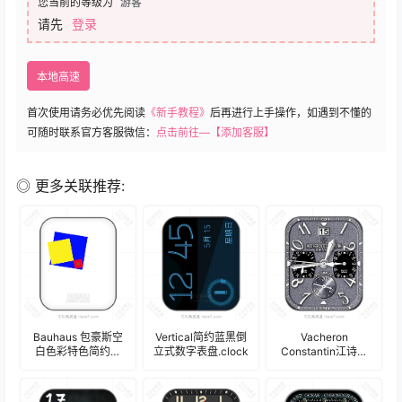
您当前的等级为
游客
请先
登录
本地高速
首次使用请务必优先阅读
《新手教程》
后再进行上手操作，如遇到不懂的
可随时联系官方客服微信：
点击前往—【添加客服】
◎ 更多关联推荐:
Bauhaus 包豪斯空
Vertical简约蓝黑倒
Vacheron
白色彩特色简约表
立式数字表盘.clock
Constantin江诗丹
盘.clock
顿高级灰三盘式计
时码表盘.clock