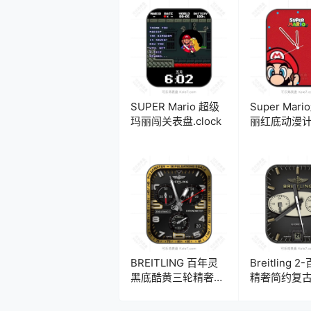
SUPER Mario 超级
Super Mar
玛丽闯关表盘.clock
丽红底动漫
历表盘.clock
BREITLING 百年灵
Breitling 
黑底酷黄三轮精奢数
精奢简约复
字表盘.clock
盘.clock