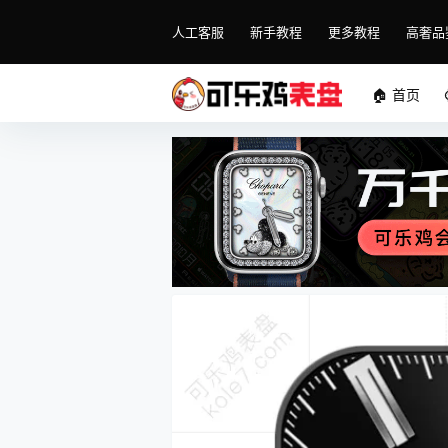
人工客服
新手教程
更多教程
高奢品
🏠 首页