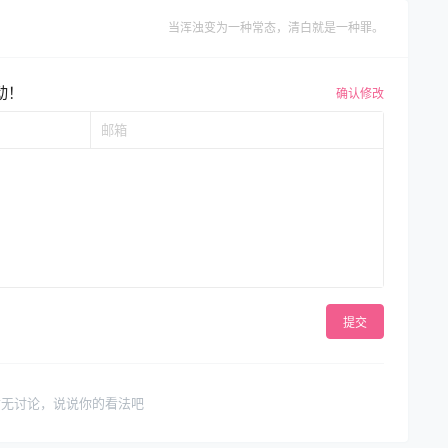
盘.clock
当浑浊变为一种常态，清白就是一种罪。
动！
确认修改
提交
暂无讨论，说说你的看法吧