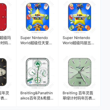
io超级玛
Super Nintendo
Super Nintendo
计时码年
World超级任天堂世
World超级玛丽五角
界马里奥布偶系列时
星怪兽表盘.clock
分表盘.clock
2-百年灵
Breitling&Panathin
Breitling 百年灵翡
古表
aikos百年灵&希腊帕
翠绿计时码年历表
纳辛纳科斯队联名纪
盘.clock
念款三盘式计时码表