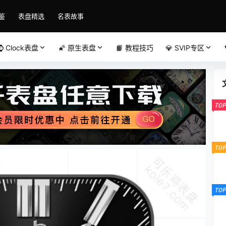
鉴
表盘精选
名表故事
⌚️ Clock表盘
🌠 原生表盘
📙 教程技巧
💎 SVIP专区
TOP
TOP
TOP