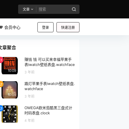
文章
💖 会员中心
登录
快速注册
文章聚合
赚钱 钱 可以买来幸福苹果手
1
表iwatch壁纸表盘.watchface
3 年前
路灯苹果手表iwatch壁纸表盘.
2
watchface
3 年前
OMEGA欧米茄酷黑三盘式计
3
时码表盘.clock
4 年前