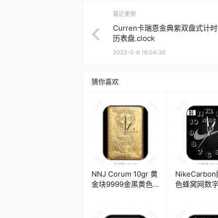
最近更新
Curren卡瑞恩金典紫双盘式计
历表盘.clock
2022-5-6 16:04:38
猜你喜欢
NNJ Corum 10gr 黄
NikeCarb
金块9999金黑黄色
色蜂窝网数
简约表盘.clock
约表盘.clock