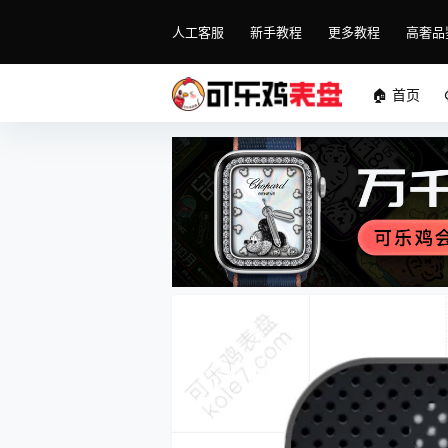
人工客服
新手教程
更多教程
高奢品
🏠 首页