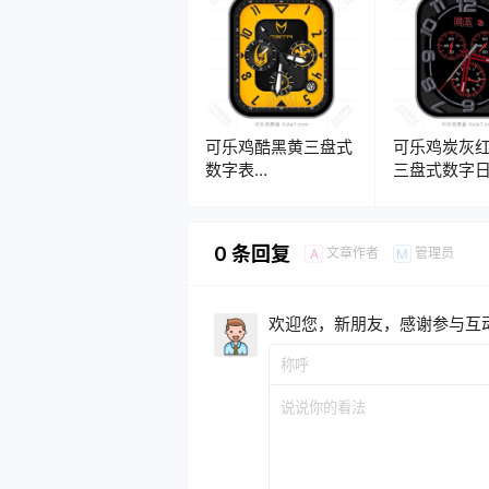
可乐鸡酷黑黄三盘式
可乐鸡炭灰
数字表
三盘式数字
盘.clock&clock2
盘.clock&clo
0 条回复
文章作者
管理员
A
M
欢迎您，新朋友，感谢参与互