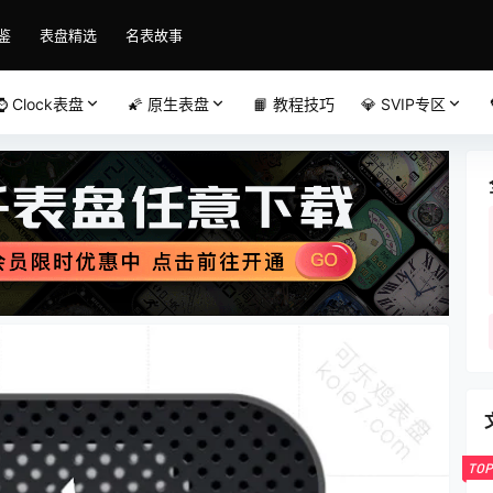
鉴
表盘精选
名表故事
⌚️ Clock表盘
🌠 原生表盘
📙 教程技巧
💎 SVIP专区
TOP