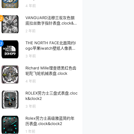
k
4 年前
VANGUARD法穆兰炭灰色钢
2
底拉丝数字指针表盘.clock&cl
ock2
2 年前
THE NORTH FACE北面简约l
3
ogo苹果iwatch壁纸人像表盘.
watchface
3 年前
Richard Mille理查德黑红色齿
轮陀飞轮机械表盘.clock
4 年前
ROLEX劳力士三盘式表盘.cloc
k&clock2
3 年前
Rolex劳力士高级雅蓝简约年
历表盘.clock&clock2
1 年前