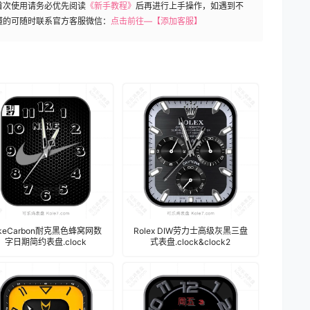
首次使用请务必优先阅读
《新手教程》
后再进行上手操作，如遇到不
懂的可随时联系官方客服微信：
点击前往—【添加客服】
ikeCarbon耐克黑色蜂窝网数
Rolex DIW劳力士高级灰黑三盘
字日期简约表盘.clock
式表盘.clock&clock2