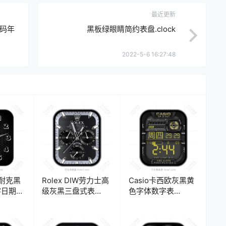
最近更新
时码年
黑板绿眼睛简约表盘.clock
2022-5-6 16:27:48
on耐克黑
Rolex DIW劳力士高
Casio卡西欧灰黑黄
字日期简
级灰黑三盘式表
色字体数字表
盘.clock&clock2
盘.clock&clock2