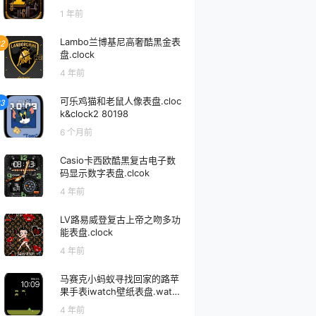
1 年前
Lambo兰博基尼高奢酷黑金表
2
盘.clock
4 年前
可乐鸡猫和老鼠人像表盘.cloc
3
k&clock2 80198
6 个月前
Casio卡西欧酷黑复古电子数
码显示数字表盘.clcok
4 年前
LV路易威登复古上帝之吻多功
能表盘.clock
4 年前
马赛克小蚂蚁寻找回家的路苹
果手表iwatch壁纸表盘.watch
face
4 年前