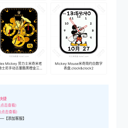
olex Mickey 劳力士米奇米老
Mickey Mouse米奇简约白数字
迪士尼手动古董酷黑橙金三盘
表盘.clock&clock2
式计时码表盘.clock
快捷
(点击查看)
(点击查看)
——【添加客服】