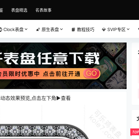
鉴
表盘精选
名表故事
⌚️ Clock表盘
🌠 原生表盘
📙 教程技巧
💎 SVIP专区
动态效果预览,点击左下角▶️查看️
TOP