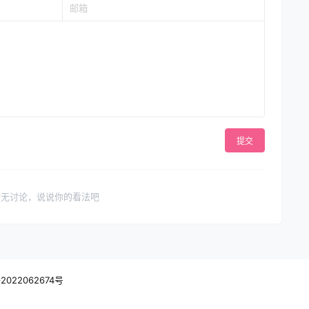
提交
暂无讨论，说说你的看法吧
2022062674号