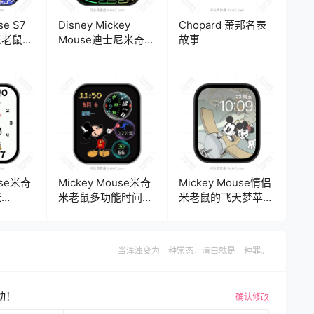
se S7
Disney Mickey
Chopard 萧邦名表
米老鼠表
Mouse迪士尼米奇米
故事
老鼠五彩霓虹灯多功
数字表盘 .clock
use米奇
Mickey Mouse米奇
Mickey Mouse情侣
表
米老鼠多功能时间表
米老鼠的飞天梦苹果
ck2
盘.clock&clock2
手表iwatch壁纸表
盘.watchface
当浑浊变为一种常态，清白就是一种罪。
动！
确认修改