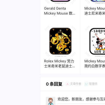
Gerald Genta
Mickey Mou
Mickey Mouse 数字
迪士尼米奇
跳时双逆跳米奇米老
盘.clock
鼠踢足球多功能表
盘.clock&clock2
Rolex Mickey 劳力
Mickey Mo
士米奇米老鼠迪士尼
简约白数字
手动古董酷黑橙金三
盘.clock&clo
盘式计时码表
盘.clock
0 条回复
文章作者
管理员
A
M
欢迎您，新朋友，感谢参与互