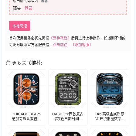
您当前的等级为
游客
请先
登录
本地高速
首次使用请务必优先阅读
《新手教程》
后再进行上手操作，如遇到不懂的
可随时联系官方客服微信：
点击前往—【添加客服】
◎ 更多关联推荐:
CHICAGO BEARS
CASIO I卡西欧复古
Orbi高级金属质感
芝加哥熊队双盘式
绿灰色日期时间表
3D环绕钢圈数字年
年历表
盘.clock
历电子表盘.clock
盘.clock&clock2