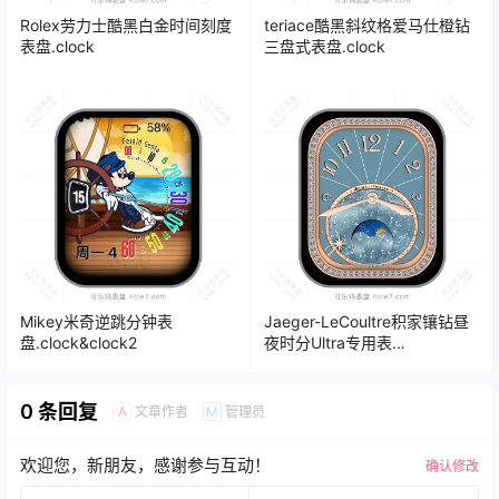
Rolex劳力士酷黑白金时间刻度
teriace酷黑斜纹格爱马仕橙钻
表盘.clock
三盘式表盘.clock
Mikey米奇逆跳分钟表
Jaeger-LeCoultre积家镶钻昼
盘.clock&clock2
夜时分Ultra专用表
盘.clock&clock2
0 条回复
文章作者
管理员
A
M
欢迎您，新朋友，感谢参与互动！
确认修改