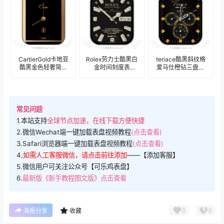
CartierGold卡地亚
Rolex劳力士酷黑白
teriace酷黑斜纹格
酷黑金色轻奢简约
金时间刻度表
爱马仕橙钻三盘式
表盘.clock
盘.clock
表盘.clock
常见问题
1.本站支持
全球节点加速，在线下载方便快捷
2.微信Wechat端一键加载表盘视频教程
(点击查看)
3.Safari浏览器端一键加载表盘视频教程
(点击查看)
4.
如需人工客服微信，请点击前往添加
——【添加客服】
5.微信用户可关注公众号【可乐鸡表盘】
6.
最新版《新手教程图文版》点击查看
0
0
海报分享
收藏