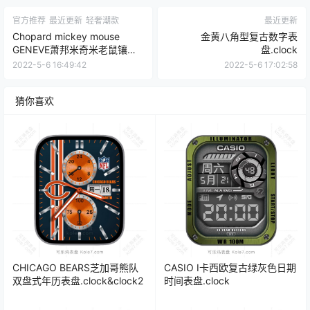
官方推荐
最近更新
轻奢潮款
最近更新
Chopard mickey mouse
金黄八角型复古数字表
GENEVE萧邦米奇米老鼠镶钻
盘.clock
镭射苹果表盘.clock 17072
2022-5-6 16:49:42
2022-5-6 17:02:58
猜你喜欢
CHICAGO BEARS芝加哥熊队
CASIO I卡西欧复古绿灰色日期
双盘式年历表盘.clock&clock2
时间表盘.clock