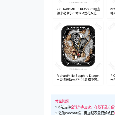
RICHARDMILLE RM50-01理查
RI
德米勒卓尔不群 RM莲花双追针
德
陀飞轮机械表盘.clock k06019
量
17194
RichardMille Sapphire Dragon
RI
里查德米勒rm57-03诠释中国韵
米
味水晶龙陀飞轮机械表盘.clock
轮
常见问题
1.本站支持
全球节点加速，在线下载方便
2.微信Wechat端一键加载表盘视频教程