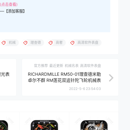
(点击查看)
——【添加客服】
机械
理查德
高奢
高清软件表盘
官方推荐
最近更新
机械名表
高清软件表盘
银光表
RICHARDMILLE RM50-01理查德米勒
卓尔不群 RM莲花双追针陀飞轮机械表
盘.clock k06019 17194
2022-5-6 23:54:03