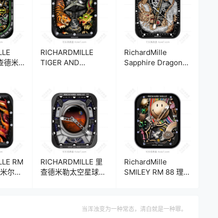
LLE
RICHARDMILLE
RichardMille
理查德米
TIGER AND
Sapphire Dragon里
陀飞轮计
DRAGON 理查德·米
查德米勒rm57-03诠
高级精密
勒 卧虎藏龙陀飞轮
释中国韵味水晶龙陀
ck
机械表盘.clock
飞轮机械表盘.clock
17201
LLE RM
RICHARDMILLE 里
RichardMille
德米尔邪
查德米勒太空星球宇
SMILEY RM 88 理查
表
航员表盘.clock
德笑脸金属质感陀飞
轮机械表盘.clock
42598
当浑浊变为一种常态，清白就是一种罪。