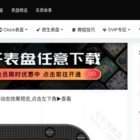
鉴
表盘精选
名表故事
⌚️ Clock表盘
🌠 原生表盘
📙 教程技巧
💎 SVIP专区
动态效果预览,点击左下角▶️查看️