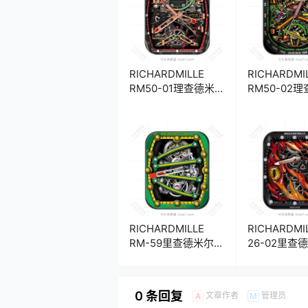
RICHARDMILLE
RICHARDMI
RM50-01理查德米
RM50-02
勒卓尔不群 RM莲花
勒双秒追针
双追针陀飞轮机械表
时码限量版
盘.clock k06019
机械表盘.clo
17194
17196
RICHARDMILLE
RICHARDMI
RM-59里查德米尔高
26-02里查
级酷炫绿黄色绿蜥蜴
恶之眼机械
陀飞轮金属机械表
盘.clock
盘.clock 26057
0 条回复
文章作者
管理员
A
M