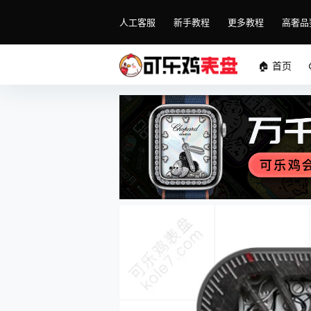
人工客服
新手教程
更多教程
高奢品
🏠 首页