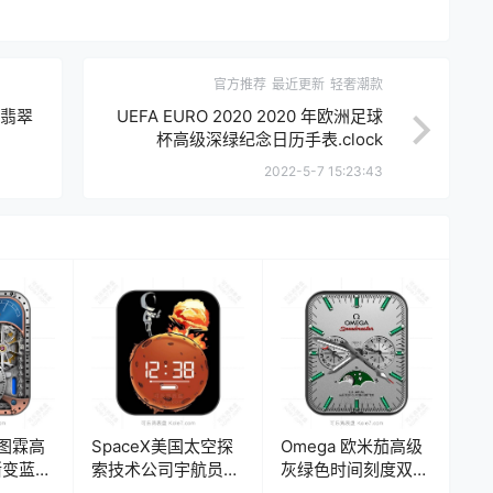
官方推荐
最近更新
轻奢潮款
牌翡翠
UEFA EURO 2020 2020 年欧洲足球
杯高级深绿纪念日历手表.clock
2022-5-7 15:23:43
 施图霖高
SpaceX美国太空探
Omega 欧米茄高级
渐变蓝日
索技术公司宇航员月
灰绿色时间刻度双盘
械表
球大爆炸数字表
式月相表盘.clock