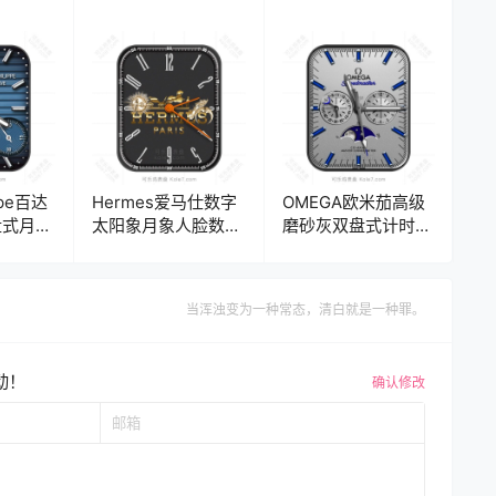
盘.clock
ippe百达
Hermes爱马仕数字
OMEGA欧米茄高级
盘式月相
太阳象月象人脸数字
磨砂灰双盘式计时码
表盘.clock
月相表盘.clock
当浑浊变为一种常态，清白就是一种罪。
动！
确认修改