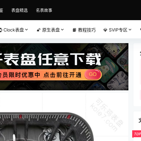
鉴
表盘精选
名表故事
⌚️ Clock表盘
🌠 原生表盘
📙 教程技巧
💎 SVIP专区
TOP