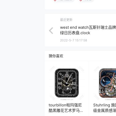
最近更新
west end watch瓦斯针瑞士品
绿日历表盘.clock
2022-5-7 15:17:58
猜你喜欢
tourbillon帕玛强尼
Stuhrling
酷黑雕花艺术罗马数
级金属质感
字月相表盘.clock
月陀飞轮机