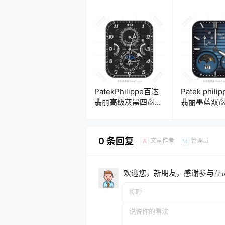
盘.clock
PatekPhilippe百达
Patek phil
翡丽高级灰黑四盘式
翡丽墨蓝双
计时码月相表
表盘.clock
盘.clock
0 条回复
文章作者
管理员
A
M
欢迎您，新朋友，感谢参与互