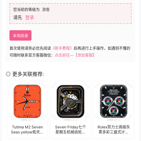
您当前的等级为
游客
请先
登录
本地高速
首次使用请务必优先阅读
《新手教程》
后再进行上手操作，如遇到不懂的
可随时联系官方客服微信：
点击前往—【添加客服】
◎ 更多关联推荐:
Tutima M2 Seven
Seven Friday七个
Rolex劳力士高级灰
Seas yellow拓天马
星期五机械齿轮表
黑多彩三盘式计时
M2系列纵横七海简
盘.clock&clock2
码表盘.clock