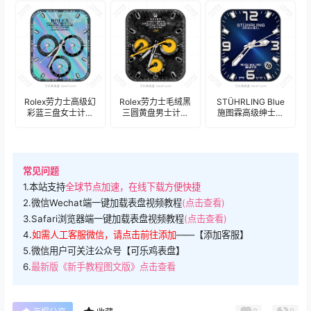
约橙盘年历表
盘.clock
Rolex劳力士高级幻
Rolex劳力士毛绒黑
STÜHRLING Blue
彩蓝三盘女士计时
三圆黄盘男士计时
施图霖高级绅士蓝
码表盘.clock
码表盘.clock
男士计时码表
盘.clock
常见问题
1.本站支持
全球节点加速，在线下载方便快捷
2.微信Wechat端一键加载表盘视频教程
(点击查看)
3.Safari浏览器端一键加载表盘视频教程
(点击查看)
4.
如需人工客服微信，请点击前往添加
——【添加客服】
5.微信用户可关注公众号【可乐鸡表盘】
6.
最新版《新手教程图文版》点击查看