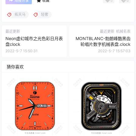
0
0
海报分享
收藏
拓天马
轻奢
最近更新
最近更新
机械名表
Neon虚幻城市之光色彩日月表
MONTBLANC-勃朗峰酷黑齿
盘clock
轮唱片数字机械表盘.clock
2022-5-7 15:50:31
2022-5-7 15:57:03
猜你喜欢