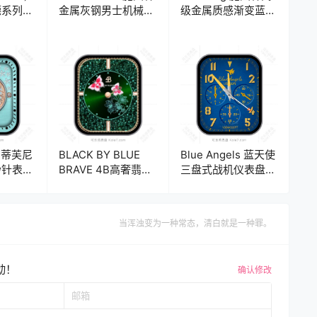
德系列高
金属灰钢男士机械时
级金属质感渐变蓝日
表
分表盘.clock
月陀飞轮机械表
盘.clock
ue 蒂芙尼
BLACK BY BLUE
Blue Angels 蓝天使
秒针表
BRAVE 4B高奢翡翠
三盘式战机仪表盘苹
ck2
绿双蝴蝶时分表
果iWatch Ultra专用
盘.clock&clock2
表盘.clock&clock2
当浑浊变为一种常态，清白就是一种罪。
动！
确认修改