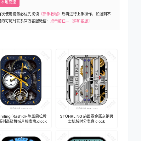
本地高速
首次使用请务必优先阅读
《新手教程》
后再进行上手操作，如遇到不
懂的可随时联系官方客服微信：
点击前往—【添加客服】
uhrling (Rashid)-施图霖拉希
STÜHRLING 施图霖金属灰钢男
系列高级机械月相表盘.clock
士机械时分表盘.clock