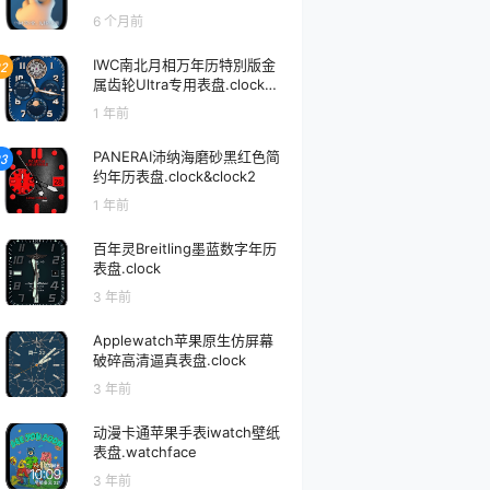
6 个月前
IWC南北月相万年历特別版金
2
属齿轮Ultra专用表盘.clock&cl
ock2
1 年前
PANERAI沛纳海磨砂黑红色简
3
约年历表盘.clock&clock2
1 年前
百年灵Breitling墨蓝数字年历
表盘.clock
3 年前
Applewatch苹果原生仿屏幕
破碎高清逼真表盘.clock
3 年前
动漫卡通苹果手表iwatch壁纸
表盘.watchface
3 年前