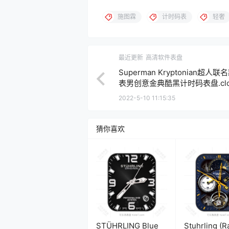
施图霖
计时码表
轻奢
最近更新
高清软件表盘
Superman Kryptonian超人联
表男创意金典酷黑计时码表盘.clo
2022-5-10 11:15:35
猜你喜欢
STÜHRLING Blue
Stuhrling (R