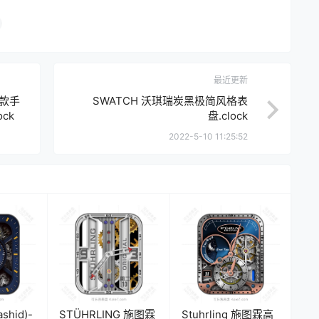
最近更新
名款手
SWATCH 沃琪瑞炭黑极简风格表
ck
盘.clock
2022-5-10 11:25:52
ashid)-
STÜHRLING 施图霖
Stuhrling 施图霖高