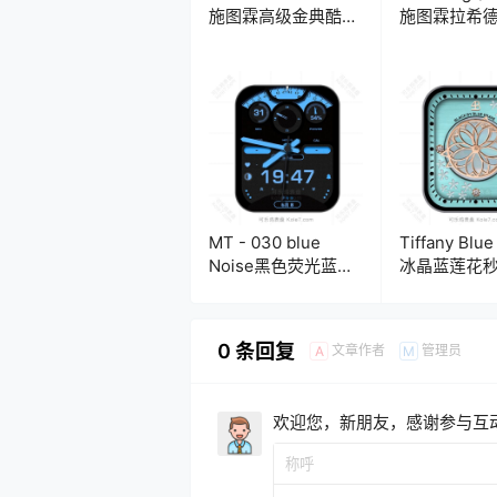
施图霖高级金典酷黑
施图霖拉希
男士计时码表
级机械月相
盘.clock
盘.clock
MT - 030 blue
Tiffany Bl
Noise黑色荧光蓝时
冰晶蓝莲花
间表盘.clock
盘.clock&clo
0 条回复
文章作者
管理员
A
M
欢迎您，新朋友，感谢参与互