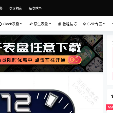
鉴
表盘精选
名表故事
⌚️ Clock表盘
🌠 原生表盘
📙 教程技巧
💎 SVIP专区
TOP