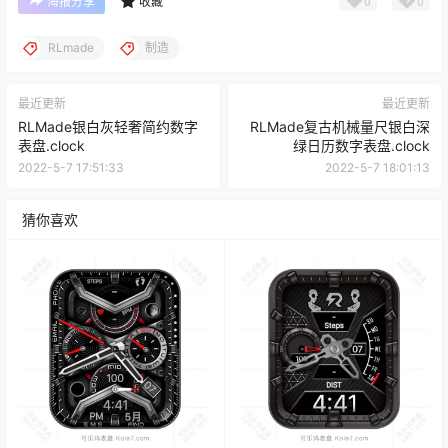
0
0
海报分享
收藏
RLmade
制造
最近更新
最近更新
RLMade银白灰轻奢简约数字
RLMade复古机械量尺银白深
表盘.clock
绿日历数字表盘.clock
2022-5-7 17:51:33
2022-5-7 18:01:13
猜你喜欢