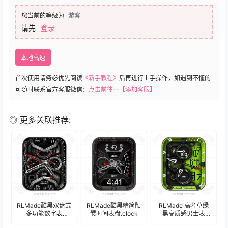
您当前的等级为
游客
请先
登录
本地高速
首次使用请务必优先阅读
《新手教程》
后再进行上手操作，如遇到不懂的
可随时联系官方客服微信：
点击前往—【添加客服】
◎ 更多关联推荐:
RLMade酷黑双盘式
RLMade酷黑精简骷
RLMade 高奢草绿
多功能数字表
髅时间表盘.clock
黑高质感男士表
盘.clock
盘.clock