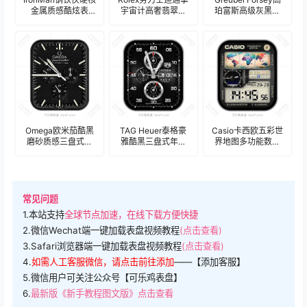
金属质感酷炫表
宇宙计高奢翡翠绿
珀富斯高级灰黑金
盘.clock
三盘式表盘.clock
属磨砂质感陀飞轮
24557
机械表盘.clock
Omega欧米茄酷黑
TAG Heuer泰格豪
Casio卡西欧五彩世
磨砂质感三盘式计
雅酷黑三盘式年历
界地图多功能数字
时码表盘.clock
表盘.clock&clock2
表盘.clock&clock2
常见问题
1.本站支持
全球节点加速，在线下载方便快捷
2.微信Wechat端一键加载表盘视频教程
(点击查看)
3.Safari浏览器端一键加载表盘视频教程
(点击查看)
4.
如需人工客服微信，请点击前往添加
——【添加客服】
5.微信用户可关注公众号【可乐鸡表盘】
6.
最新版《新手教程图文版》点击查看