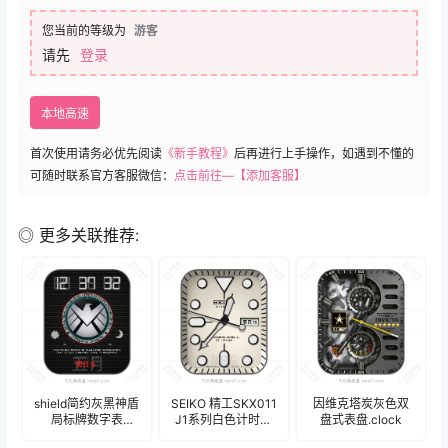
您当前的等级为
游客
请先
登录
本地高速
首次使用请务必优先阅读
《新手教程》
后再进行上手操作，如遇到不懂的
可随时联系官方客服微信：
点击前往—【添加客服】
◎ 更多关联推荐:
shield简约灰黑神盾
SEIKO 精工SKX011
因维克塔炭灰色双
局标牌数字表
J1系列白色计时码
盘式表盘.clock
盘.clock
年历表盘.clock