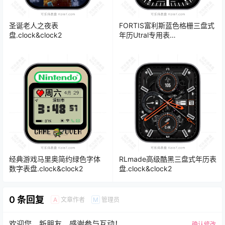
圣诞老人之夜表
FORTIS富利斯蓝色格栅三盘式
盘.clock&clock2
年历Utral专用表
盘.clock&clock2
经典游戏马里奥简约绿色字体
RLmade高级酷黑三盘式年历表
数字表盘.clock&clock2
盘.clock&clock2
0 条回复
文章作者
管理员
A
M
欢迎您，新朋友，感谢参与互动！
确认修改