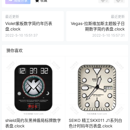
0
0
海报分享
收藏
最近更新
最近更新
Violet紫板数字简约年历表
Vegas-拉斯维加斯主题骰子日
盘.clock
期数字简约表盘.clock
2022-5-10 15:51:37
2022-5-10 15:57:31
猜你喜欢
shield简约灰黑神盾局标牌数字
SEIKO 精工SKX011 J1系列白
表盘.clock
色计时码年历表盘.clock