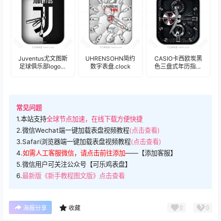
Juventus尤文图斯
UHRENSOHN简约
CASIO卡西欧炭黑
足球俱乐部logo简
数字表盘.clock
色三盘式年历指针
约黑白配表盘.clock
表盘.clock&clock2
常见问题
1.本站支持
全球节点加速，在线下载方便快捷
2.微信Wechat端一键加载表盘视频教程
(点击查看)
3.Safari浏览器端一键加载表盘视频教程
(点击查看)
4.
如需人工客服微信，请点击前往添加
——【添加客服】
5.微信用户可关注公众号【可乐鸡表盘】
6.
最新版《新手教程图文版》点击查看
0
0
海报分享
收藏