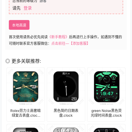
您当前的等级为
游客
请先
登录
本地高速
首次使用请务必优先阅读
《新手教程》
后再进行上手操作，如遇到不懂的
可随时联系官方客服微信：
点击前往—【添加客服】
◎ 更多关联推荐:
Rolex劳力士高奢暗
黑色简约日期表
green Noise黑色荧
绿复古表盘.clock
盘.clock
光绿时间表盘.clock
19170