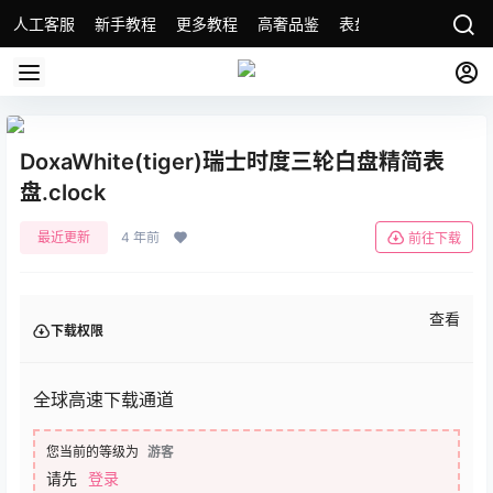
人工客服
新手教程
更多教程
高奢品鉴
表盘精选
名表故事
DoxaWhite(tiger)瑞士时度三轮白盘精简表
盘.clock
最近更新
4 年前
前往下载
查看
下载权限
全球高速下载通道
您当前的等级为
游客
请先
登录