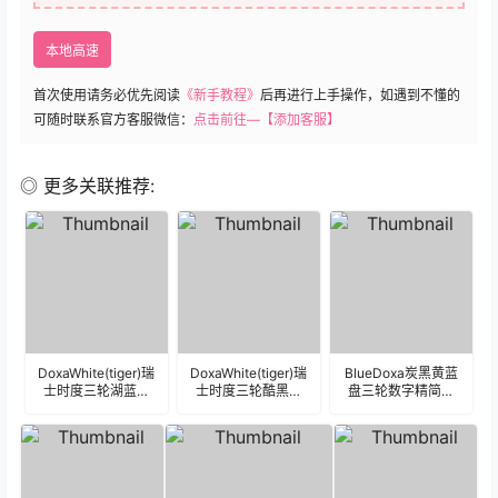
本地高速
首次使用请务必优先阅读
《新手教程》
后再进行上手操作，如遇到不懂的
可随时联系官方客服微信：
点击前往—【添加客服】
◎ 更多关联推荐:
DoxaWhite(tiger)瑞
DoxaWhite(tiger)瑞
BlueDoxa炭黑黄蓝
士时度三轮湖蓝色
士时度三轮酷黑色
盘三轮数字精简表
精简表盘.clock
精简表盘.clock
盘(tiger).clock