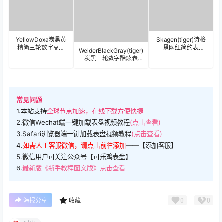
YellowDoxa炭黑黄
Skagen(tiger)诗格
精简三轮数字高奢
恩网红简约表
WelderBlackGray(tiger)
表盘(tiger).clock
盘.clock
炭黑三轮数字酷炫表
盘.clock
常见问题
1.本站支持
全球节点加速，在线下载方便快捷
2.微信Wechat端一键加载表盘视频教程
(点击查看)
3.Safari浏览器端一键加载表盘视频教程
(点击查看)
4.
如需人工客服微信，请点击前往添加
——【添加客服】
5.微信用户可关注公众号【可乐鸡表盘】
6.
最新版《新手教程图文版》点击查看
0
0
海报分享
收藏