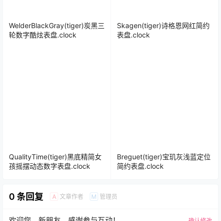
WelderBlackGray(tiger)炭黑三
Skagen(tiger)诗格恩网红简约
轮数字酷炫表盘.clock
表盘.clock
QualityTime(tiger)黑底精简女
Breguet(tiger)宝玑灰浅蓝定位
孩摇摆动态数字表盘.clock
简约表盘.clock
0 条回复
文章作者
管理员
A
M
欢迎您，新朋友，感谢参与互动！
确认修改