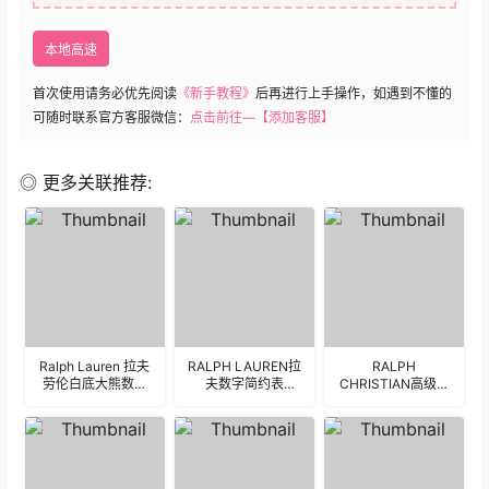
本地高速
首次使用请务必优先阅读
《新手教程》
后再进行上手操作，如遇到不懂的
可随时联系官方客服微信：
点击前往—【添加客服】
◎ 更多关联推荐:
Ralph Lauren 拉夫
RALPH LAUREN拉
RALPH
劳伦白底大熊数字
夫数字简约表
CHRISTIAN高级机
简约表盘.clock
盘.clock&clock2
械齿轮三盘式UItra
专用表
盘.clock&clock2