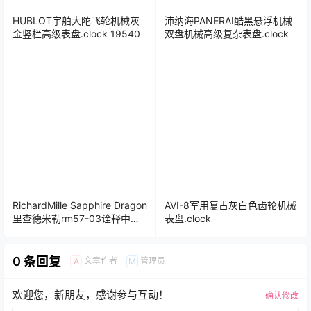
HUBLOT宇舶大陀飞轮机械灰
沛纳海PANERAI酷黑悬浮机械
金竖栏高级表盘.clock 19540
双盘机械高级复杂表盘.clock
RichardMille Sapphire Dragon
AVI-8军用复古灰白色齿轮机械
里查德米勒rm57-03诠释中国
表盘.clock
韵味水晶龙陀飞轮机械表
盘.clock
0 条回复
文章作者
管理员
A
M
欢迎您，新朋友，感谢参与互动！
确认修改