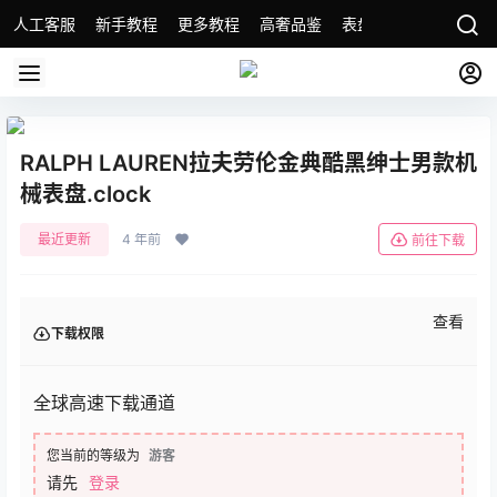
人工客服
新手教程
更多教程
高奢品鉴
表盘精选
名表故事
RALPH LAUREN拉夫劳伦金典酷黑绅士男款机
械表盘.clock
最近更新
4 年前
前往下载
查看
下载权限
全球高速下载通道
您当前的等级为
游客
请先
登录