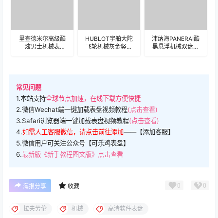
里查德米尔高级酷
HUBLOT宇舶大陀
沛纳海PANERAI酷
炫男士机械表
飞轮机械灰金竖栏
黑悬浮机械双盘机
盘.clock
高级表盘.clock
械高级复杂表
19540
盘.clock
常见问题
1.本站支持
全球节点加速，在线下载方便快捷
2.微信Wechat端一键加载表盘视频教程
(点击查看)
3.Safari浏览器端一键加载表盘视频教程
(点击查看)
4.
如需人工客服微信，请点击前往添加
——【添加客服】
5.微信用户可关注公众号【可乐鸡表盘】
6.
最新版《新手教程图文版》点击查看
0
0
海报分享
收藏
拉夫劳伦
机械
高清软件表盘