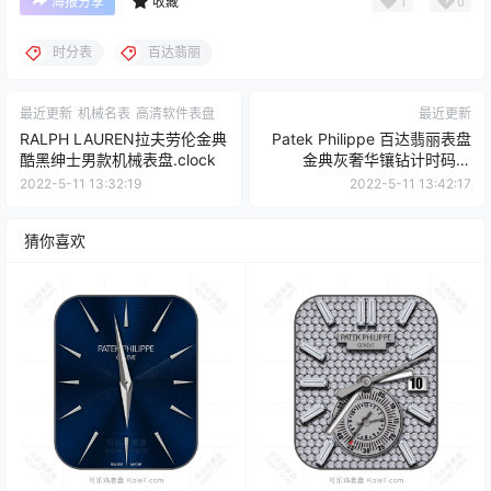
1
0
海报分享
收藏
时分表
百达翡丽
最近更新
机械名表
高清软件表盘
最近更新
RALPH LAUREN拉夫劳伦金典
Patek Philippe 百达翡丽表盘
酷黑绅士男款机械表盘.clock
金典灰奢华镶钻计时码表
盘.clock
2022-5-11 13:32:19
2022-5-11 13:42:17
猜你喜欢