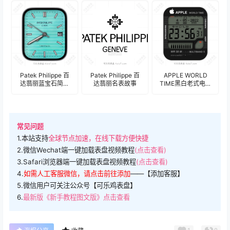
级酷黑蓝商务男士
盘.clock
盘.clock&clock2
时分表盘.clock
Patek Philippe 百
Patek Philippe 百
APPLE WORLD
达翡丽蓝宝石简约
达翡丽名表故事
TIME黑白老式电子
年历表
显示仪表显示器表
盘.clock&clock2
盘.clock
常见问题
1.本站支持
全球节点加速，在线下载方便快捷
2.微信Wechat端一键加载表盘视频教程
(点击查看)
3.Safari浏览器端一键加载表盘视频教程
(点击查看)
4.
如需人工客服微信，请点击前往添加
——【添加客服】
5.微信用户可关注公众号【可乐鸡表盘】
6.
最新版《新手教程图文版》点击查看