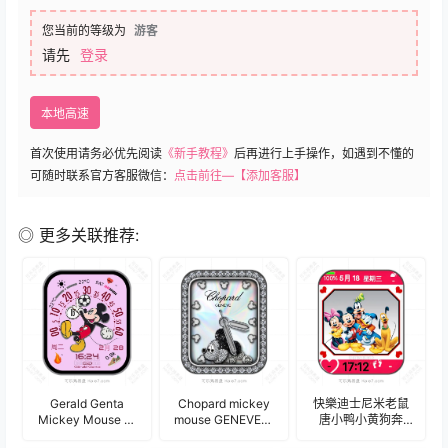
您当前的等级为
游客
请先
登录
本地高速
首次使用请务必优先阅读
《新手教程》
后再进行上手操作，如遇到不懂的
可随时联系官方客服微信：
点击前往—【添加客服】
◎ 更多关联推荐:
Gerald Genta
Chopard mickey
快樂迪士尼米老鼠
Mickey Mouse 数
mouse GENEVE萧
唐小鸭小黄狗奔
字跳时双逆跳米奇
邦米奇米老鼠镶钻
跑.clock