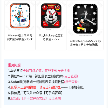
米老鼠踢足球多功
镭射苹果表盘.clock
能表
17072
盘.clock&clock2
Mickey迪士尼米奇
Kz_Mickey动漫米
简约数字表盘.clock
奇表盘.clock
RolexDeepsea&Mickey
米老鼠&劳力士深海黑系
列联名款酷黑计时码年
历表盘.clock
常见问题
1.本站支持
全球节点加速，在线下载方便快捷
2.微信Wechat端一键加载表盘视频教程
(点击查看)
3.Safari浏览器端一键加载表盘视频教程
(点击查看)
4.
如需人工客服微信，请点击前往添加
——【添加客服】
5.微信用户可关注公众号【可乐鸡表盘】
6.
最新版《新手教程图文版》点击查看