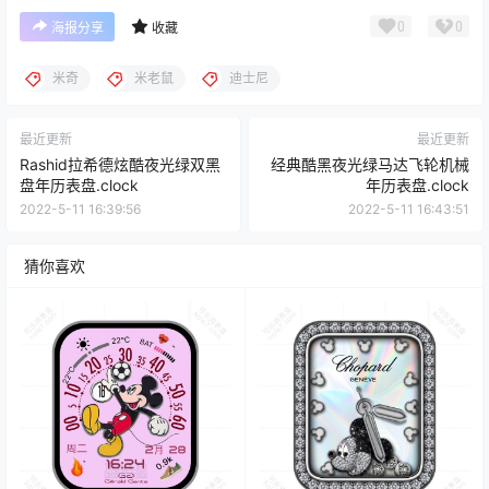
0
0
海报分享
收藏
米奇
米老鼠
迪士尼
最近更新
最近更新
Rashid拉希德炫酷夜光绿双黑
经典酷黑夜光绿马达飞轮机械
盘年历表盘.clock
年历表盘.clock
2022-5-11 16:39:56
2022-5-11 16:43:51
猜你喜欢