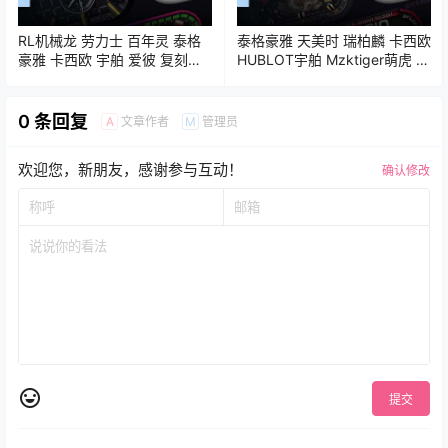
RL机械龙 劳力士 百年灵 泰格
泰格豪雅 天美时 瑞柏麟 卡西欧
豪雅 卡西欧 宇舶 爱彼 复刻电
HUBLOT宇舶 Mzktiger萌虎 苹
表 iWatch表盘Clockology可乐
果iWatch表盘Clockology可乐
鸡表盘推荐
鸡表盘推荐
0 条回复
文章作者
管理员
A
M
欢迎您，新朋友，感谢参与互动！
确认修改
提交