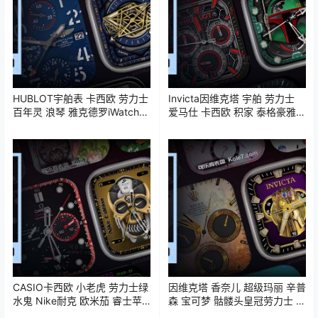
HUBLOT宇舶表 卡西欧 劳力士
Invicta因维克塔 宇舶 劳力士
百年灵 浪琴 雅克德罗iWatch表
爱马仕 卡西欧 积家 泰格豪雅
盘Clockology可乐鸡表盘推荐
iWatch表盘Clockology可乐鸡
表盘推荐
CASIO卡西欧 小老虎 劳力士绿
因维克塔 香奈儿 超级玛丽 辛普
水鬼 Nike耐克 欧米茄 睿士苹
森 宝可梦 骷髅头皇冠劳力士 苹
果iWatch表盘Clockology可乐
果iWatch表盘Clockology可乐