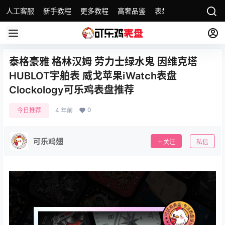
人工客服
新手教程
更多教程
高奢品鉴
表盘精选
名表故事
泰格豪雅 格林汉姆 劳力士绿水鬼 因维克塔
HUBLOT宇舶表 威戈苹果iWatch表盘
Clockology可乐鸡表盘推荐
0
今日推荐
4 年前
可乐鸡翅
关注
私信