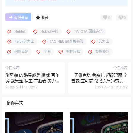
0
0
海报分享
收藏
Hublot
Hublot宇舶
INVICTA 因维克塔
Rolex劳力士
TAG HEUER泰格豪雅
劳力士
因维克塔
宇舶
格林汉姆
泰格豪雅
今日推荐
今日推荐
施图霖 LV路易威登 播威 百年
因维克塔 香奈儿 超级玛丽 辛
灵 欧米茄 精工 宇舶表 劳力士
普森 宝可梦 骷髅头皇冠劳力士
苹果iWatch表盘Clockology可
苹果iWatch表盘Clockology可
2022-5-11 11:32:17
2022-5-13 12:31:12
乐鸡表盘推荐
乐鸡表盘推荐
猜你喜欢