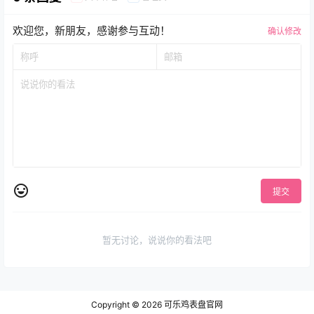
欢迎您，新朋友，感谢参与互动！
确认修改
提交
暂无讨论，说说你的看法吧
Copyright © 2026
可乐鸡表盘官网