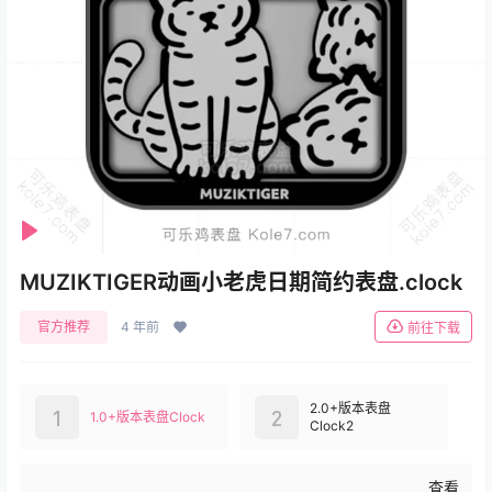
Se
Play
MUZIKTIGER动画小老虎日期简约表盘.clock
官方推荐
4 年前
前往下载
2.0+版本表盘
1
2
1.0+版本表盘Clock
Clock2
查看