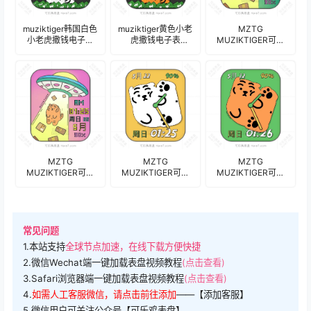
muziktiger韩国白色
muziktiger黄色小老
MZTG
小老虎撒钱电子表
虎撒钱电子表
MUZIKTIGER可爱
盘.clock
盘.clock
的小老虎被UFO吸
走白虎钱包绿色版
表盘.clock
MZTG
MZTG
MZTG
MUZIKTIGER可爱
MUZIKTIGER可爱
MUZIKTIGER可爱
的小老虎被UFO吸
的小老虎奶牛虎旋
的小老虎旋转绿色
走白虎钱包粉紫色
转金色版表盘.clock
版表盘.clock
版表盘.clock
常见问题
1.本站支持
全球节点加速，在线下载方便快捷
2.微信Wechat端一键加载表盘视频教程
(点击查看)
3.Safari浏览器端一键加载表盘视频教程
(点击查看)
4.
如需人工客服微信，请点击前往添加
——【添加客服】
5.微信用户可关注公众号【可乐鸡表盘】