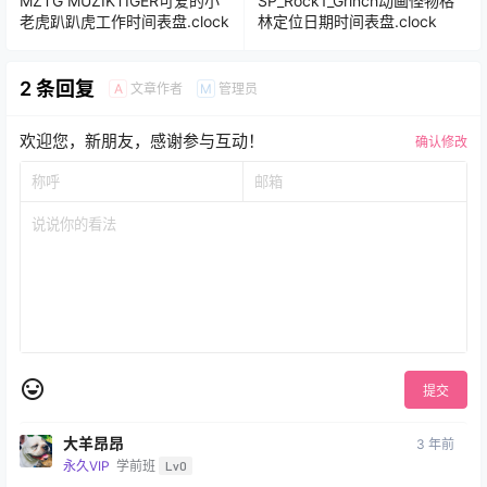
MZTG MUZIKTIGER可爱的小
SP_Rock1_Grinch动画怪物格
老虎趴趴虎工作时间表盘.clock
林定位日期时间表盘.clock
2 条回复
文章作者
管理员
A
M
欢迎您，新朋友，感谢参与互动！
确认修改
提交
大羊昂昂
3 年前
永久VIP
学前班
Lv0