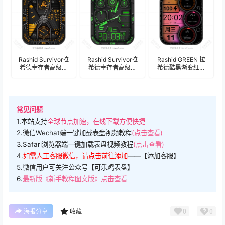
Rashid Survivor拉
Rashid Survivor拉
Rashid GREEN 拉
希德幸存者高级灰
希德幸存者高级灰
希德酷黑渐变红三
黑金属质感时分表
黑夜光绿男士年历
盘式数字年历表
盘.clock
表盘.clock
盘.clock
常见问题
1.本站支持
全球节点加速，在线下载方便快捷
2.微信Wechat端一键加载表盘视频教程
(点击查看)
3.Safari浏览器端一键加载表盘视频教程
(点击查看)
4.
如需人工客服微信，请点击前往添加
——【添加客服】
5.微信用户可关注公众号【可乐鸡表盘】
6.
最新版《新手教程图文版》点击查看
0
0
海报分享
收藏