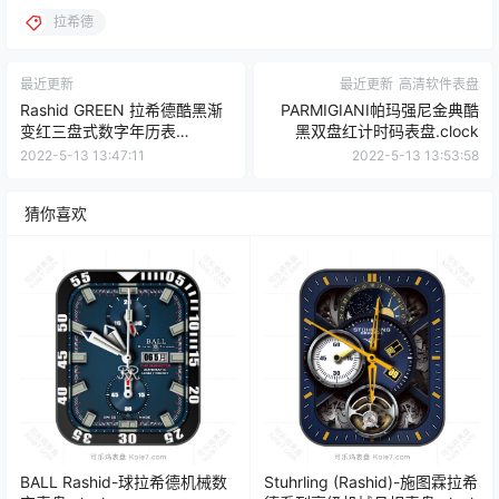
拉希德
最近更新
最近更新
高清软件表盘
Rashid GREEN 拉希德酷黑渐
PARMIGIANI帕玛强尼金典酷
变红三盘式数字年历表
黑双盘红计时码表盘.clock
盘.clock
2022-5-13 13:47:11
2022-5-13 13:53:58
猜你喜欢
BALL Rashid-球拉希德机械数
Stuhrling (Rashid)-施图霖拉希