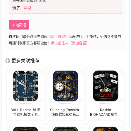
您当前的等级为
游客
请先
登录
本地高速
首次使用请务必优先阅读
《新手教程》
后再进行上手操作，如遇到不懂的
可随时联系官方客服微信：
点击前往—【添加客服】
◎ 更多关联推荐:
BALL Rashid-球拉
Stuhrling (Rashid)-
Rashid
希德机械数字表
施图霖拉希德系列
BIOHAZARD拉希德
盘.clock
高级机械月相表
生化危机黑红警示
盘.clock
录表盘.clock