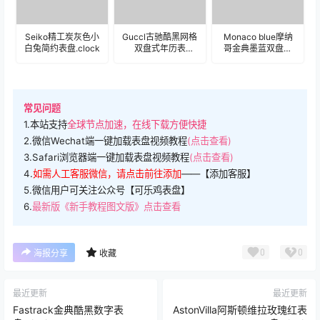
Seiko精工炭灰色小
Guccl古驰酷黑网格
Monaco blue摩纳
白兔简约表盘.clock
双盘式年历表
哥金典墨蓝双盘式
盘.clock&clock2
计时码表
盘.clock&clock2
常见问题
1.本站支持
全球节点加速，在线下载方便快捷
2.微信Wechat端一键加载表盘视频教程
(点击查看)
3.Safari浏览器端一键加载表盘视频教程
(点击查看)
4.
如需人工客服微信，请点击前往添加
——【添加客服】
5.微信用户可关注公众号【可乐鸡表盘】
6.
最新版《新手教程图文版》点击查看
0
0
海报分享
收藏
最近更新
最近更新
Fastrack金典酷黑数字表
AstonVilla阿斯顿维拉玫瑰红表