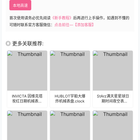
本地高速
首次使用请务必优先阅读
《新手教程》
后再进行上手操作，如遇到不懂的
可随时联系官方客服微信：
点击前往—【添加客服】
◎ 更多关联推荐:
INVICTA 因维克塔
HUBLOT宇舶大爆
StArz满天星星球日
炭红日期机械表盘
炸机械表盘.clock
期时间夜空表
l.clock
盘.clock