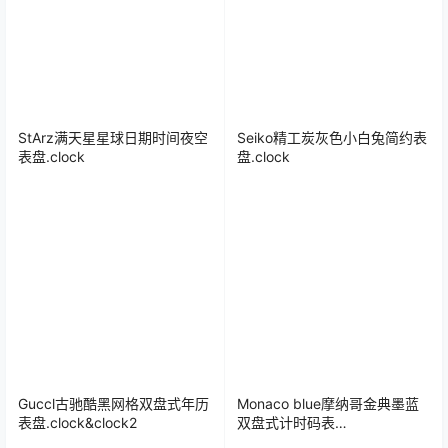
StArz满天星星球日期时间夜空
Seiko精工炭灰色小白兔简约表
表盘.clock
盘.clock
Guccl古驰酷黑网格双盘式年历
Monaco blue摩纳哥金典墨蓝
表盘.clock&clock2
双盘式计时码表
盘.clock&clock2