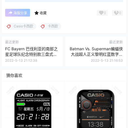
0
0
海报分享
收藏
Casio卡西欧
卡西欧
最近更新
最近更新
FC Bayern 巴伐利亚的南部之
Batman Vs. Superman蝙蝠侠
星足球队纪念特别款三盘式表
大战超人正义黎明红蓝数字表
盘.clock
盘.clock
2022-5-13 21:12:38
2022-5-13 21:16:53
猜你喜欢