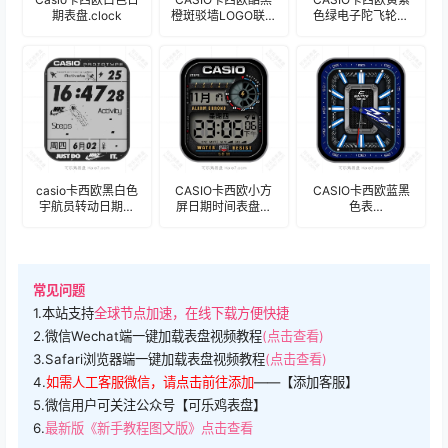
期表盘.clock
橙斑驳墙LOGO联名
色绿电子陀飞轮表
NIKE运动表
盘.clock
盘.clock
casio卡西欧黑白色
CASIO卡西欧小方
CASIO卡西欧蓝黑
宇航员转动日期时
屏日期时间表盘表
色表
间表盘.clock
盘.clock&clock2
盘.clock&clock2
常见问题
1.本站支持
全球节点加速，在线下载方便快捷
2.微信Wechat端一键加载表盘视频教程
(点击查看)
3.Safari浏览器端一键加载表盘视频教程
(点击查看)
4.
如需人工客服微信，请点击前往添加
——【添加客服】
5.微信用户可关注公众号【可乐鸡表盘】
6.
最新版《新手教程图文版》点击查看