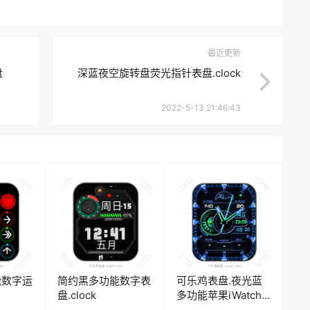
最近更新
盘
深蓝夜空旋转盘荧光指针表盘.clock
2022-5-13 21:46:43
能数字运
简约黑多功能数字表
可乐鸡表盘.夜光蓝
盘.clock
多功能苹果iWatch表
盘.clock