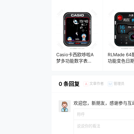
Casio卡西欧哆啦A
RLMade 6
梦多功能数字表
功能变色日
盘.clock
盘.clock
0 条回复
文章作者
管理员
A
M
欢迎您，新朋友，感谢参与互