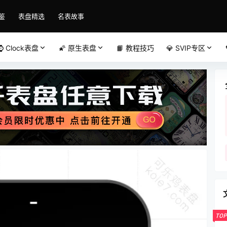
鉴
表盘精选
名表故事
⌚️ Clock表盘
🌠 原生表盘
📙 教程技巧
💎 SVIP专区
TOP