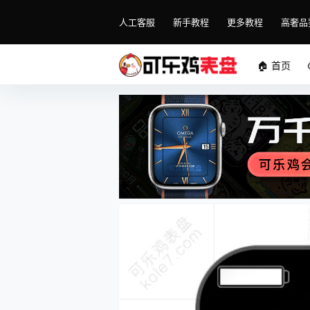
人工客服
新手教程
更多教程
高奢品
🏠 首页