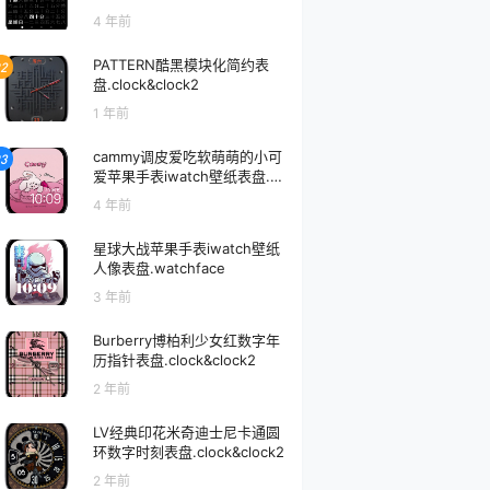
4 年前
PATTERN酷黑模块化简约表
2
盘.clock&clock2
1 年前
cammy调皮爱吃软萌萌的小可
3
爱苹果手表iwatch壁纸表盘.w
atchface
4 年前
星球大战苹果手表iwatch壁纸
人像表盘.watchface
3 年前
Burberry博柏利少女红数字年
历指针表盘.clock&clock2
2 年前
LV经典印花米奇迪士尼卡通圆
环数字时刻表盘.clock&clock2
2 年前