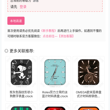
您当前的等级为
游客
请先
登录
本地高速
首次使用请务必优先阅读
《新手教程》
后再进行上手操作，如遇到不懂的
可随时联系官方客服微信：
点击前往—【添加客服】
◎ 更多关联推荐:
炭灰色指纹形状小
Rolex劳力士简约淡
OMEGA欧米茄单盘
狗数字表盘.clock
蓝计时码表盘.clock
式计时码棕铜色条
形表盘.clock