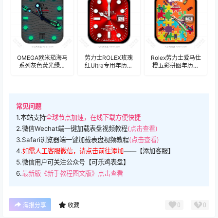
OMEGA欧米茄海马
劳力士ROLEX玫瑰
Rolex劳力士爱马仕
系列灰色荧光绿圆
红Ultra专用年历表
橙五彩拼图年历表
点条形表盘.clock
盘.clock&clock2
盘.clock&clock2
常见问题
1.本站支持
全球节点加速，在线下载方便快捷
2.微信Wechat端一键加载表盘视频教程
(点击查看)
3.Safari浏览器端一键加载表盘视频教程
(点击查看)
4.
如需人工客服微信，请点击前往添加
——【添加客服】
5.微信用户可关注公众号【可乐鸡表盘】
6.
最新版《新手教程图文版》点击查看
0
0
海报分享
收藏