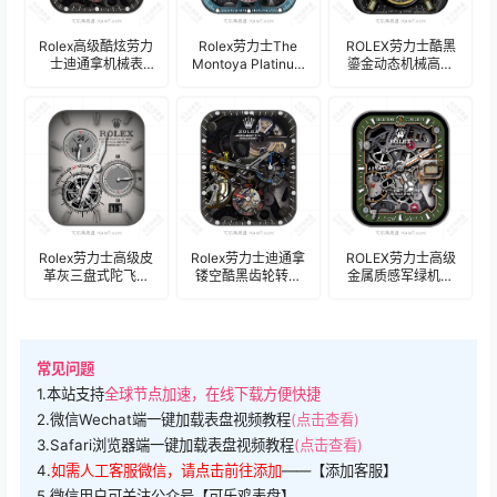
Rolex高级酷炫劳力
Rolex劳力士The
ROLEX劳力士酷黑
士迪通拿机械表
Montoya Platinum
鎏金动态机械高级
盘.clock
Challenge 镂空改
复杂表盘.clock
装版高级陀飞轮表
16676
盘.clock 21950
Rolex劳力士高级皮
Rolex劳力士迪通拿
ROLEX劳力士高级
革灰三盘式陀飞轮
镂空酷黑齿轮转动
金属质感军绿机械
机械时分年历表
机械动态表盘.clock
齿轮年历表
盘.clock
盘.clock&clock2
常见问题
1.本站支持
全球节点加速，在线下载方便快捷
2.微信Wechat端一键加载表盘视频教程
(点击查看)
3.Safari浏览器端一键加载表盘视频教程
(点击查看)
4.
如需人工客服微信，请点击前往添加
——【添加客服】
5.微信用户可关注公众号【可乐鸡表盘】