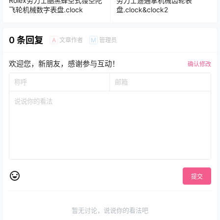
Rolex劳力士酷黑蜂空式镂空陀
劳力士迪通拿机械齿轮表
飞轮机械数字表盘.clock
盘.clock&clock2
0 条回复
文章作者
管理员
A
M
欢迎您，新朋友，感谢参与互动！
确认修改
提交
暂无讨论，说说你的看法吧