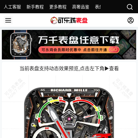
人工客服
新手教程
更多教程
高奢品鉴
表盘精选
名表故事
当前表盘支持动态效果预览,点击左下角▶️查看️