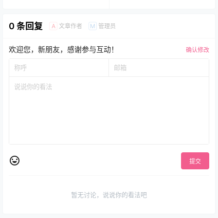
字指针表盘.clock&clock2
UItra专用表盘.clock&clock2
60785
62574
0 条回复
文章作者
管理员
A
M
欢迎您，新朋友，感谢参与互动！
确认修改
提交
暂无讨论，说说你的看法吧