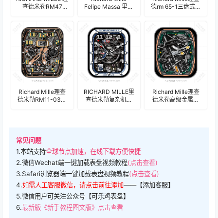
查德米勒RM47
Felipe Massa 里查
德rm 65-1三盘式计
2022武士浮雕机械
德米勒高级金属质
时码数字齿轮机械
表盘.clock
感三盘式机械齿轮
表盘.clock
表盘.clock
Richard Mille理查
RICHARD MILLE里
Richard Mille理查
德米勒RM11-03金
查德米勒复杂机械
德米勒高级金属质
属质感三盘式齿轮
齿轮表盘.clock
感机械齿轮表
机械表盘.clock
盘.clock&clock2
28701
常见问题
1.本站支持
全球节点加速，在线下载方便快捷
2.微信Wechat端一键加载表盘视频教程
(点击查看)
3.Safari浏览器端一键加载表盘视频教程
(点击查看)
4.
如需人工客服微信，请点击前往添加
——【添加客服】
5.微信用户可关注公众号【可乐鸡表盘】
6.
最新版《新手教程图文版》点击查看