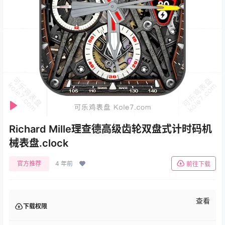
Se
Play
Richard Mille理查德高级齿轮双盘式计时码机
械表盘.clock
官方推荐
4 年前
前往下载
查看
下载权限