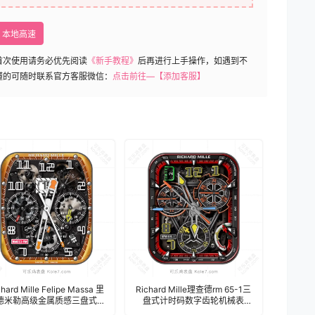
本地高速
首次使用请务必优先阅读
《新手教程》
后再进行上手操作，如遇到不
懂的可随时联系官方客服微信：
点击前往—【添加客服】
chard Mille Felipe Massa 里
Richard Mille理查德rm 65-1三
德米勒高级金属质感三盘式机
盘式计时码数字齿轮机械表
械齿轮表盘.clock
盘.clock