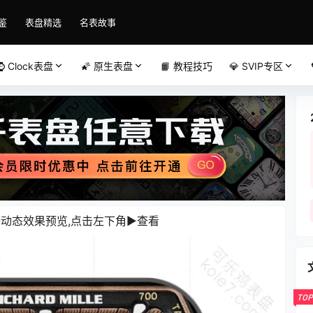
鉴
表盘精选
名表故事
⌚️ Clock表盘
🌠 原生表盘
📙 教程技巧
💎 SVIP专区
动态效果预览,点击左下角▶️查看️
TOP