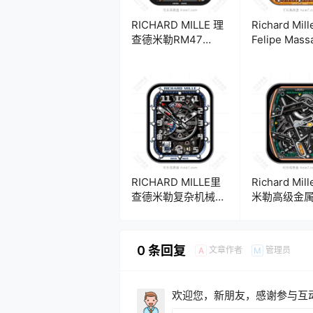
RICHARD MILLE 理
Richard Mill
查德米勒RM47
Felipe Mas
2022武士浮雕机械
德米勒高级
表盘.clock
三盘式机械
盘.clock
RICHARD MILLE里
Richard Mi
查德米勒复杂机械齿
米勒高级金
轮表盘.clock
械齿轮表
盘.clock&clo
0 条回复
文章作者
管理员
A
M
欢迎您，新朋友，感谢参与互