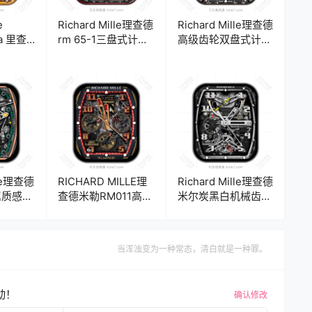
e
Richard Mille理查德
Richard Mille理查德
sa 里查
rm 65-1三盘式计时
高级齿轮双盘式计时
金属质感
码数字齿轮机械表
码机械表盘.clock
齿轮表
盘.clock
lle理查德
RICHARD MILLE理
Richard Mille理查德
属质感机
查德米勒RM011高级
米尔炭黑白机械齿轮
机械齿轮三盘式数字
双盘式数字指针
ck2
指针表
UItra专用表
盘.clock&clock2
盘.clock&clock2
当浑浊变为一种常态，清白就是一种罪。
60785
62574
动！
确认修改