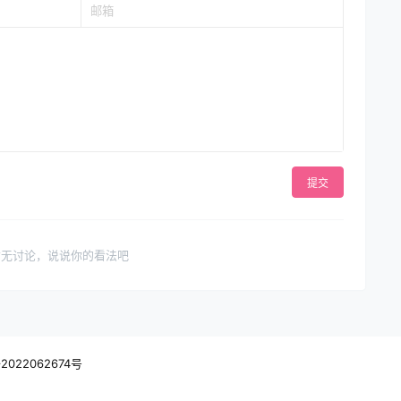
提交
暂无讨论，说说你的看法吧
2022062674号