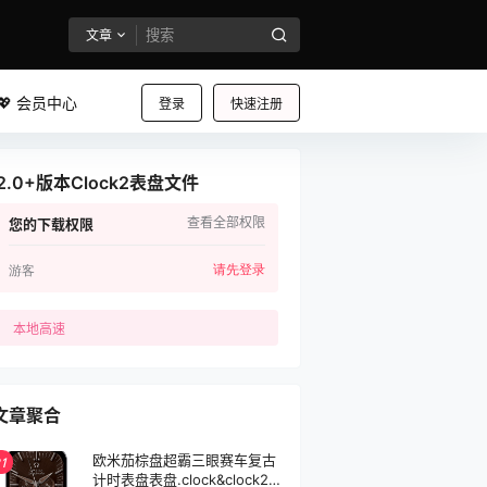
文章
💖 会员中心
登录
快速注册
2.0+版本Clock2表盘文件
查看全部权限
您的下载权限
请先登录
游客
本地高速
文章聚合
欧米茄棕盘超霸三眼赛车复古
1
计时表盘表盘.clock&clock28