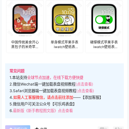
盘.watchface
盘.watchface
盘.watchface
中国传统美食开心
单身模式苹果手表
硬撑模式苹果手表
蒸包子的米奇苹果
iwatch壁纸表
iwatch壁纸表
手表iwatch壁纸表
盘.watchface
盘.watchface
盘.watchface
常见问题
1.本站支持
全球节点加速，在线下载方便快捷
2.微信Wechat端一键加载表盘视频教程
(点击查看)
3.Safari浏览器端一键加载表盘视频教程
(点击查看)
4.
如需人工客服微信，请点击前往添加
——【添加客服】
5.微信用户可关注公众号【可乐鸡表盘】
6.
最新版《新手教程图文版》点击查看