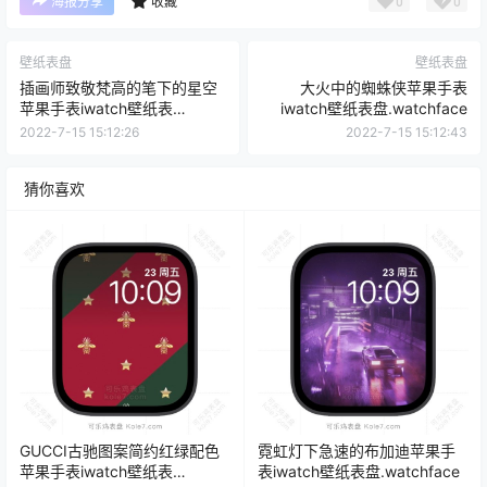
0
0
海报分享
收藏
壁纸表盘
壁纸表盘
插画师致敬梵高的笔下的星空
大火中的蜘蛛侠苹果手表
苹果手表iwatch壁纸表
iwatch壁纸表盘.watchface
盘.watchface
2022-7-15 15:12:26
2022-7-15 15:12:43
猜你喜欢
GUCCI古驰图案简约红绿配色
霓虹灯下急速的布加迪苹果手
苹果手表iwatch壁纸表
表iwatch壁纸表盘.watchface