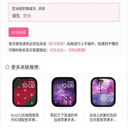
您当前的等级为
游客
请先
登录
本地高速
首次使用请务必优先阅读
《新手教程》
后再进行上手操作，如遇到不懂的
可随时联系官方客服微信：
点击前往—【添加客服】
◎ 更多关联推荐:
GUCCI古驰图案简
霓虹灯下急速的布
泳池上的紫红色的
约红绿配色苹果手
加迪苹果手表
日月星辰苹果手表
表iwatch壁纸表
iwatch壁纸表
iwatch壁纸表