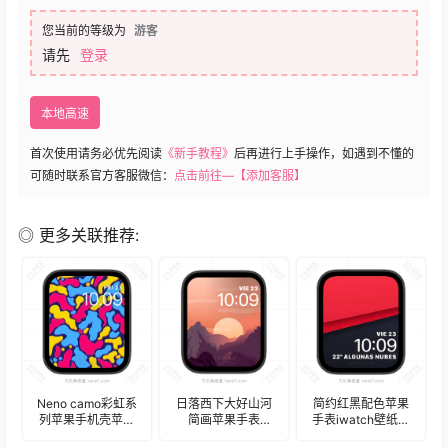
您当前的等级为
游客
请先
登录
本地高速
首次使用请务必优先阅读
《新手教程》
后再进行上手操作，如遇到不懂的
可随时联系官方客服微信：
点击前往—【添加客服】
◎ 更多关联推荐:
Neno camo彩虹系
日落西下大好山河
简约红黑配色苹果
列苹果手机壳苹果
简画苹果手表
手表iwatch壁纸表
手表iwatch壁纸表
iwatch壁纸表
盘.watchface