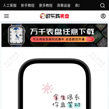
人工客服
新手教程
更多教程
高奢品鉴
表盘精选
名表故事