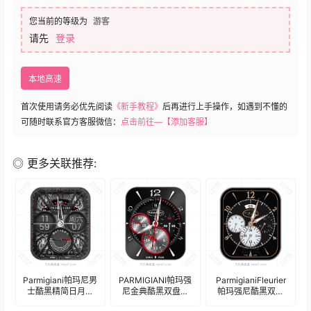
您当前的等级为
游客
请先
登录
本地高速
首次使用请务必优先阅读
《新手教程》
后再进行上手操作，如遇到不懂的
可随时联系官方客服微信：
点击前往—【添加客服】
◎ 更多关联推荐:
Parmigiani帕玛尼男
PARMIGIANI帕玛强
ParmigianiFleurier
士酷黑精简日月表
尼金典酷黑双盘红
帕玛强尼酷黑双盘
盘.clock
计时码表盘.clock
式计时码年历表