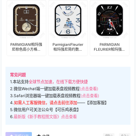
盘.clock&clock2
PARMIGIANI帕玛强
ParmigianiFleurier
PARMIGIAN
尼棕色底小方格单
帕玛强尼简约数字
FLEURIER帕玛强尼
盘式年历表
表盘.clock&clock2
线路条形单盘式数
盘.clock&clock2
字表
盘.clock&clock2
常见问题
1.本站支持
全球节点加速，在线下载方便快捷
2.微信Wechat端一键加载表盘视频教程
(点击查看)
3.Safari浏览器端一键加载表盘视频教程
(点击查看)
4.
如需人工客服微信，请点击前往添加
——【添加客服】
5.微信用户可关注公众号【可乐鸡表盘】
6.
最新版《新手教程图文版》点击查看