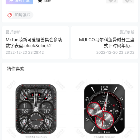
0
0
海报分享
收藏
帕玛强尼
最近更新
最近更新
Mkfun萌新可爱怪兽集会多功
MULCO马尔科鱼骨时分三盘
数字表盘.clock&clock2
式计时码年历表
盘.clock&clock2
2022-12-20 23:28:42
2022-12-20 23:29:02
猜你喜欢