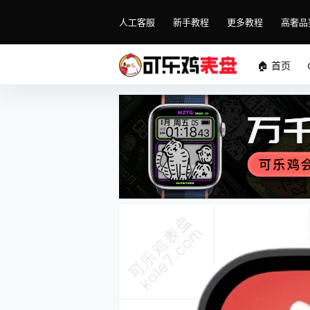
人工客服
新手教程
更多教程
高奢品
🏠 首页