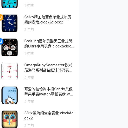
1 年前
Seiko精工暗蓝色单盘式年历
2
简约表盘.clock&clock2
2 年前
Breitling百年灵酷黑三盘式简
3
约Ultra专用表盘.clock&clock
2
1 年前
OmegaRubySeamaster欧米
茄海马系列晶钻红计时码表盘.
clock
4 年前
可爱的帕恰狗本棉Sanrio头像
苹果手表iwatch壁纸表盘.wat
chface
4 年前
3D卡通海绵宝宝表盘.clock&cl
ock2
2 年前