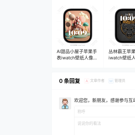
盘.watchface
AI甜品小屋子苹果手
丛林霸王苹
表iwatch壁纸人像表
iwatch壁纸
盘.watchface
盘.watchfac
0 条回复
文章作者
管理员
A
M
欢迎您，新朋友，感谢参与互