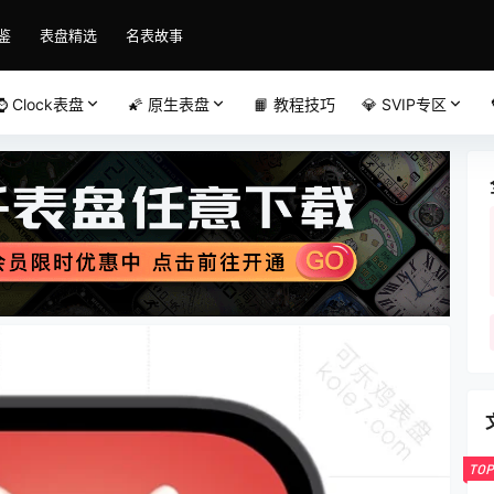
鉴
表盘精选
名表故事
⌚️ Clock表盘
🌠 原生表盘
📙 教程技巧
💎 SVIP专区
TOP