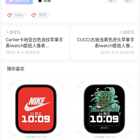
0
0
海报分享
收藏
Nike
耐克
人像壁纸
人像壁纸
Cartier卡地亚白色浪纹苹果手
CUCCI古驰浅黄色虎头苹果手
表iwatch壁纸人像表
表iwatch壁纸人像表
盘.watchface
盘.watchface
2023-4-4 16:49:18
2023-4-5 16:49:45
猜你喜欢