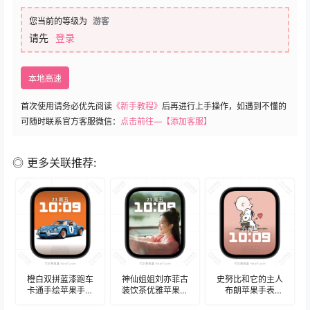
您当前的等级为
游客
请先
登录
本地高速
首次使用请务必优先阅读
《新手教程》
后再进行上手操作，如遇到不懂的
可随时联系官方客服微信：
点击前往—【添加客服】
◎ 更多关联推荐:
橙白双拼蓝漆跑车
神仙姐姐刘亦菲古
史努比和它的主人
卡通手绘苹果手表
装饮茶优雅苹果手
布朗苹果手表
iwatch壁纸人像表
表iwatch壁纸人像
iwatch壁纸人像表