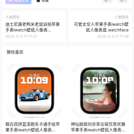
0
0
海报分享
收藏
人像壁纸
人像壁纸
迪士尼唐老鸭米老鼠自拍苹果
可爱太空人苹果手表iwatch壁
手表iwatch壁纸人像表
纸人像表盘.watchface
盘.watchface
2023-5-4 17:17:31
2023-5-4 17:17:58
猜你喜欢
橙白双拼蓝漆跑车卡通手绘苹
神仙姐姐刘亦菲古装饮茶优雅
果手表iwatch壁纸人像表
苹果手表iwatch壁纸人像表