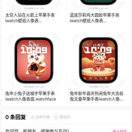
太空人站在火箭上苹果手表
蓝底莎莉鸡大圆脸苹果手表
iwatch壁纸人像表
iwatch壁纸人像表
盘.watchface
盘.watchface
兔年小兔子送福字苹果手表
兔年新年喜庆热闹兔年大吉前
iwatch人像表盘.watchface
兔无量苹果手表iwatch人像表
盘.watchface
0 条回复
文章作者
管理员
A
M
欢迎您，新朋友，感谢参与互动！
确认修改