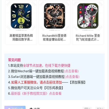
高奢暗蓝草黄色精
RichardMill里查德
Richard Mille 里查
简酷炫数字表
玫瑰金镶钻齿轮机
陀飞轮双盘式计时
盘.clock
械表盘.clock
码表盘.clock
常见问题
1.本站支持
全球节点加速，在线下载方便快捷
2.微信Wechat端一键加载表盘视频教程
(点击查看)
3.Safari浏览器端一键加载表盘视频教程
(点击查看)
4.
如需人工客服微信，请点击前往添加
——【添加客服】
5.微信用户可关注公众号【可乐鸡表盘】
6.
最新版《新手教程图文版》点击查看