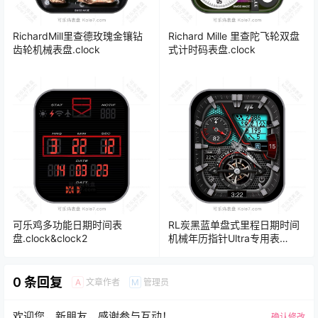
RichardMill里查德玫瑰金镶钻
Richard Mille 里查陀飞轮双盘
齿轮机械表盘.clock
式计时码表盘.clock
可乐鸡多功能日期时间表
RL炭黑蓝单盘式里程日期时间
盘.clock&clock2
机械年历指针Ultra专用表
盘.clock&clock2
0 条回复
文章作者
管理员
A
M
欢迎您，新朋友，感谢参与互动！
确认修改