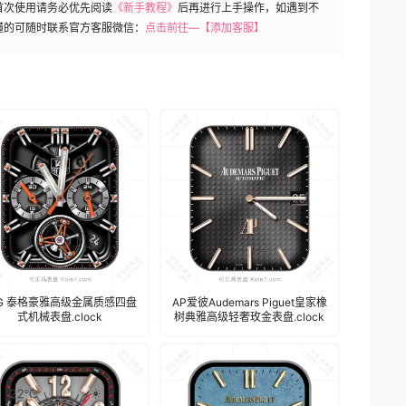
首次使用请务必优先阅读
《新手教程》
后再进行上手操作，如遇到不
懂的可随时联系官方客服微信：
点击前往—【添加客服】
AG 泰格豪雅高级金属质感四盘
AP爱彼Audemars Piguet皇家橡
式机械表盘.clock
树典雅高级轻奢玫金表盘.clock