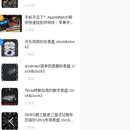
4 年前
手机不见了？AppleWatch帮
2
你快速找到并响铃｜苹果手表
实用技巧
2 年前
可乐鸡简约灰表盘.clock&cloc
3
k2
1 年前
arcanaut简单的黑磨砂表盘.cl
ock&clock2
2 年前
Tesla特斯拉简约数字表盘.clo
ck&clock2
2 年前
SEIKO精工酷黑三盘式日期年
历指针UItra专用表盘.clock&cl
ock2
2 年前