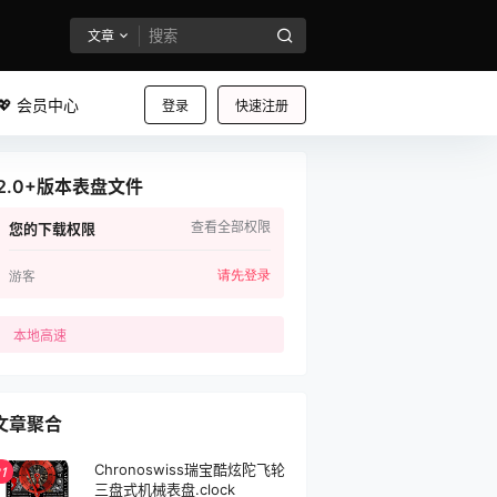
文章
💖 会员中心
登录
快速注册
2.0+版本表盘文件
查看全部权限
您的下载权限
请先登录
游客
本地高速
文章聚合
Chronoswiss瑞宝酷炫陀飞轮
1
三盘式机械表盘.clock