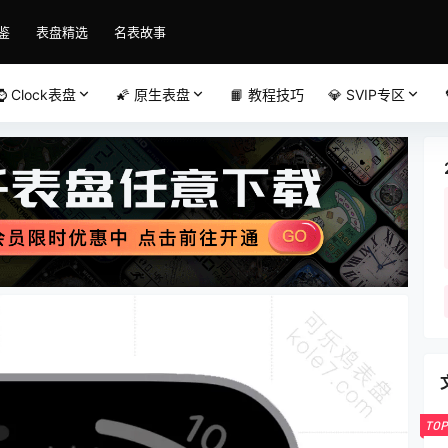
鉴
表盘精选
名表故事
⌚️ Clock表盘
🌠 原生表盘
📙 教程技巧
💎 SVIP专区
TOP