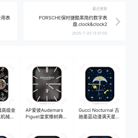
最近更新
专用表
PORSCHE保时捷酷黑简约数字表
盘.clock&clock2
2025-7-22 13:31:05
雅高级金
AP爱彼Audemars
Gucci Nocturnal 古
式机械表
Piguet皇家橡树典雅
驰墨蓝动漫满天星月
高级轻奢玫金表
象表盘.clock
盘.clock