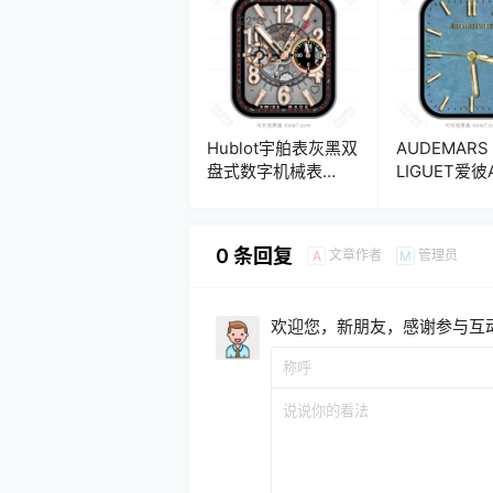
Hublot宇舶表灰黑双
AUDEMARS
盘式数字机械表
LIGUET爱
盘.clock&clock2
橡树蓝底金
盘.clock&clo
0 条回复
文章作者
管理员
A
M
欢迎您，新朋友，感谢参与互