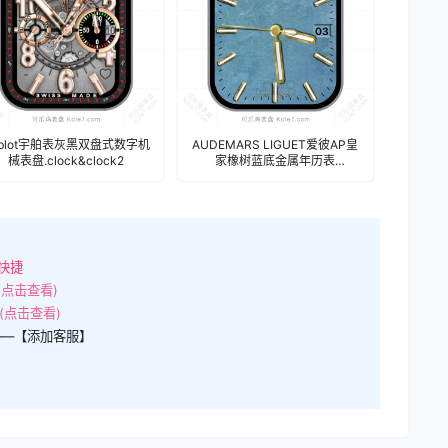
ublot宇舶表灰黑双盘式数字机
AUDEMARS LIGUET爱彼AP皇
械表盘.clock&clock2
家橡树蓝底金属年历表
盘.clock&clock2
快捷
(点击查看)
(点击查看)
——【添加客服】