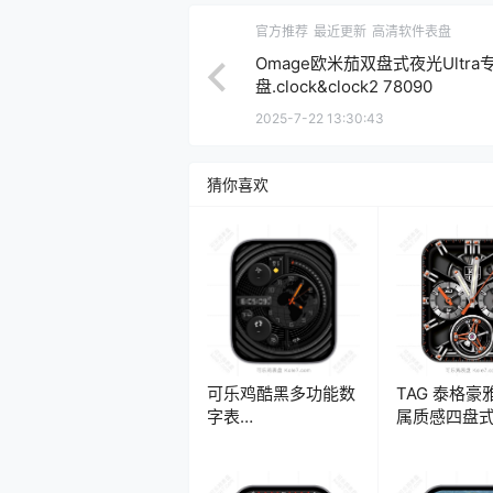
官方推荐
最近更新
高清软件表盘
Omage欧米茄双盘式夜光Ultra
盘.clock&clock2 78090
2025-7-22 13:30:43
猜你喜欢
可乐鸡酷黑多功能数
TAG 泰格豪
字表
属质感四盘
盘.clock&clock2
盘.clock