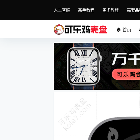
人工客服
新手教程
更多教程
高奢品
🏠 首页