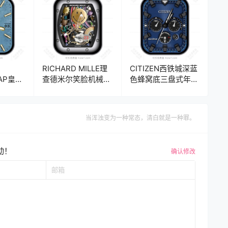
RICHARD MILLE理
CITIZEN西铁城深蓝
彼AP皇家
查德米尔笑脸机械齿
色蜂窝底三盘式年历
属年历表
轮年历表
指针表
ck2
盘.clock&clock2
盘.clock&clock2
当浑浊变为一种常态，清白就是一种罪。
动！
确认修改