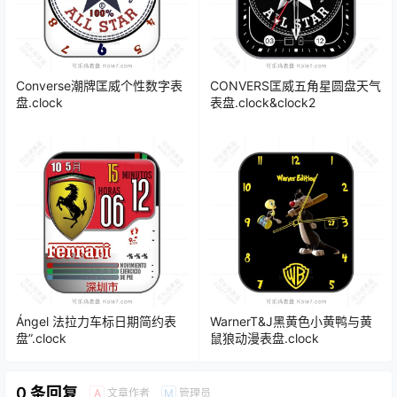
Converse潮牌匡威个性数字表
CONVERS匡威五角星圆盘天气
盘.clock
表盘.clock&clock2
Ángel 法拉力车标日期简约表
WarnerT&J黑黄色小黄鸭与黄
盘”.clock
鼠狼动漫表盘.clock
0 条回复
文章作者
管理员
A
M