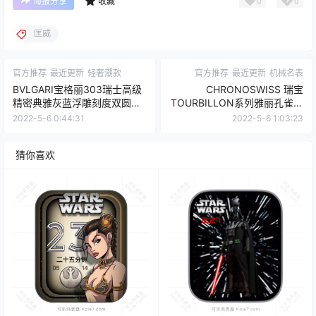
0
0
海报分享
收藏
匡威
官方推荐
最近更新
轻奢潮款
官方推荐
最近更新
机械名表
BVLGARI宝格丽303瑞士高级
CHRONOSWISS 瑞宝
精密典雅灰蓝浮雕刻度双圆盘
TOURBILLON系列雅丽孔雀蓝
日历表盘.clock
高级机械表盘.clock
2022-5-6 0:44:31
2022-5-6 1:03:23
猜你喜欢