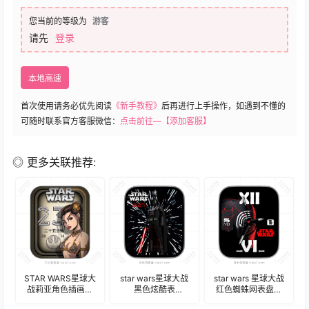
您当前的等级为
游客
请先
登录
本地高速
首次使用请务必优先阅读
《新手教程》
后再进行上手操作，如遇到不懂的
可随时联系官方客服微信：
点击前往—【添加客服】
◎ 更多关联推荐:
STAR WARS星球大
star wars星球大战
star wars 星球大战
战莉亚角色插画表
黑色炫酷表
红色蜘蛛网表盘表
盘.clock
盘.clock&clock2
盘.clock&clock2