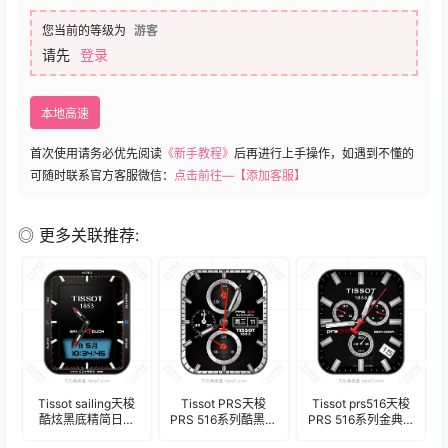
您当前的等级为
游客
请先
登录
本地高速
首次使用请务必优先阅读
《新手教程》
后再进行上手操作，如遇到不懂的
可随时联系官方客服微信：
点击前往—【添加客服】
◎ 更多关联推荐:
Tissot sailing天梭
Tissot PRS天梭
Tissot prs516天梭
酷炫黑底精简日期
PRS 516系列酷黑三
PRS 516系列金典酷
表盘.clock
盘式男士表盘.clock
黑三盘式计时码表