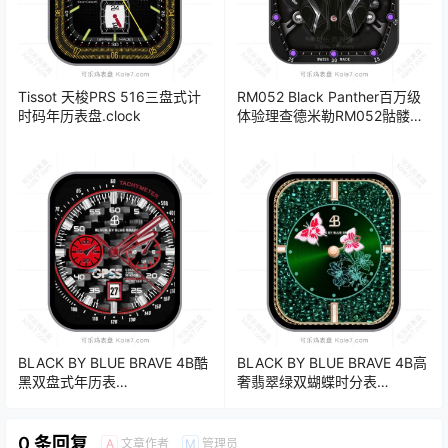
Tissot 天梭PRS 516三盘式计
RM052 Black Panther百万级
时码年历表盘.clock
体验理查德米勒RM052骷髅头
酷炫黑紫色机械表盘 .clock
BLACK BY BLUE BRAVE 4B酷
BLACK BY BLUE BRAVE 4B高
黑双盘式年历表
奢翡翠绿双蝴蝶时分表
盘.clock&clock2
盘.clock&clock2
0 条回复
文章作者
管理员
A
M