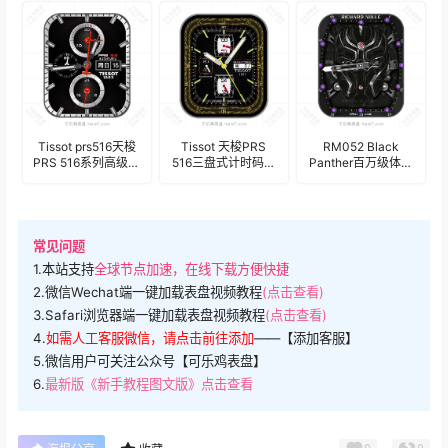
盘.clock
Tissot prs516天梭
Tissot 天梭PRS
RM052 Black
PRS 516系列高级灰
516三盘式计时码年
Panther百万级体验
黑计时码年历表
历表盘.clock
理查德米勒RM052
盘.clock
骷髅头酷炫黑紫色
机械表盘 .clock
常见问题
1.本站支持
全球节点加速，在线下载方便快捷
2.微信Wechat端一键加载表盘视频教程
(点击查看)
3.Safari浏览器端一键加载表盘视频教程
(点击查看)
4.
如需人工客服微信，请点击前往添加
——【添加客服】
5.微信用户可关注公众号【可乐鸡表盘】
6.
最新版《新手教程图文版》点击查看