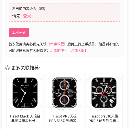
您当前的等级为
游客
请先
登录
本地高速
首次使用请务必优先阅读
《新手教程》
后再进行上手操作，如遇到不懂的
可随时联系官方客服微信：
点击前往—【添加客服】
◎ 更多关联推荐:
Tissot black 天梭经
Tissot PRS天梭
Tissot prs516天梭
典高级酷黑时分男
PRS 516系列酷黑三
PRS 516系列金典酷
士表盘.clock
盘式男士表盘.clock
黑三盘式计时码表