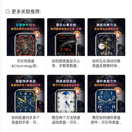
◎ 更多关联推荐:
可乐鸡表盘
如何使表盘显示心
如何左右滑动切换
&Clockology如何
率、步数等数据信
表盘及替换时钟的
设置秒针的转动时
息 – 可乐鸡表盘 X
详细说明 - 可乐鸡
长呢？ – 可乐鸡表
Clockology教程
表盘 X Clockology
盘 X Clockology教
教程
程
如何批量同步多个
教您两个方法快速
教您如何储存表盘
表盘到手表 - 可乐
返回表盘 – 可乐鸡
原件 – 可乐鸡表盘 X
鸡表盘 X
表盘 X Clockology
Clockology教程
Clockology教程
教程