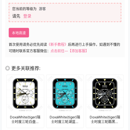
您当前的等级为
游客
请先
登录
本地高速
首次使用请务必优先阅读
《新手教程》
后再进行上手操作，如遇到不懂的
可随时联系官方客服微信：
点击前往—【添加客服】
◎ 更多关联推荐:
DoxaWhite(tiger)瑞
DoxaWhite(tiger)瑞
DoxaWhite(tiger)瑞
士时度三轮白盘精
士时度三轮湖蓝色
士时度三轮酷黑色
简表盘.clock
精简表盘.clock
精简表盘.clock