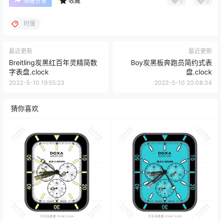
0
0
海报分享
收藏
时度
最近更新
最近更新
Breitling炭黑红百年灵精简数
Boy炭黑板奔跑员简约式表
字表盘.clock
盘.clock
2022-5-10 19:55:23
2022-5-10 20:08:34
猜你喜欢