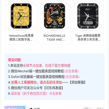
YellowDoxa炭黑黄
RICHARDMILLE
Tiger 虎牌高级酷黑
精简三轮数字高奢
TIGER AND
商务男士年历表
表盘(tiger).clock
DRAGON 理查德·米
盘.clock
勒 卧虎藏龙陀飞轮
机械表盘.clock
17201
常见问题
1.本站支持
全球节点加速，在线下载方便快捷
2.微信Wechat端一键加载表盘视频教程
(点击查看)
3.Safari浏览器端一键加载表盘视频教程
(点击查看)
4.
如需人工客服微信，请点击前往添加
——【添加客服】
5.微信用户可关注公众号【可乐鸡表盘】
6.
最新版《新手教程图文版》点击查看