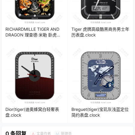
RICHARDMILLE TIGER AND
Tiger 虎牌高级酷黑商务男士年
DRAGON 理查德·米勒 卧虎藏
历表盘.clock
龙陀飞轮机械表盘.clock 17201
Dior(tiger)迪奥蜂窝白轻奢表
Breguet(tiger)宝玑灰浅蓝定位
盘.clock
简约表盘.clock
0 条回复
文章作者
管理员
A
M