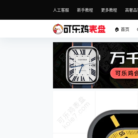
人工客服
新手教程
更多教程
高奢品
🏠 首页