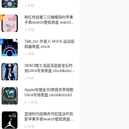
2 年前
粉红色轻奢三只蝴蝶简约苹果
2
手表iwatch壁纸表盘.watchfa
ce
4 年前
Talk_to!-外星人 M314 运动追
3
踪器表盘.clock
4 年前
SEIKO精工浅蓝深蓝嵌宝石时
刻UItra专用表盘.clock&clock
2
2 年前
Apple玫瑰金3D质感世界地图
Ultra专用表盘.clock&clock2
9 个月前
篮球时代经典乔丹扣篮动作剪
影苹果手表iwatch壁纸表盘.w
atchface
4 年前