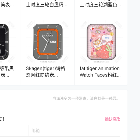
精简表盘
士时度三轮白盘精简
士时度三轮湖蓝色精
表盘.clock
简表盘.clock
高级酷黑
Skagen(tiger)诗格
fat tiger animation
历表
恩网红简约表
Watch Faces粉红色
盘.clock
小老虎日期时间表
盘.clock
当浑浊变为一种常态，清白就是一种罪。
动！
确认修改