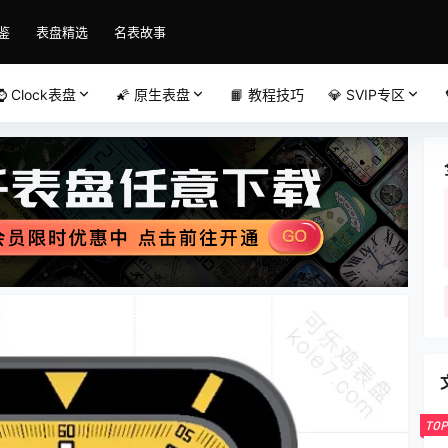
鉴
表盘精选
名表故事
⌚️ Clock表盘
🌠 原生表盘
📙 教程技巧
💎 SVIP专区
TOP