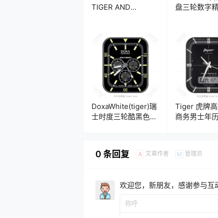
TIGER AND
盘三轮数字
DRAGON 理查德·米
(tiger).clock
勒 卧虎藏龙陀飞轮
机械表盘.clock
17201
DoxaWhite(tiger)瑞
Tiger 虎牌
士时度三轮酷黑色精
商务男士年
简表盘.clock
盘.clock
0 条回复
文章作者
管理员
A
M
欢迎您，新朋友，感谢参与互