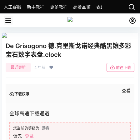
人工客服
新手教程
更多教程
高奢品鉴
表盘精选
名表故事
De Grisogono 德.克里斯戈诺经典酷黑镶多彩
宝石数字表盘.clock
最近更新
4 年前
前往下载
查看
下载权限
全球高速下载通道
您当前的等级为
游客
请先
登录