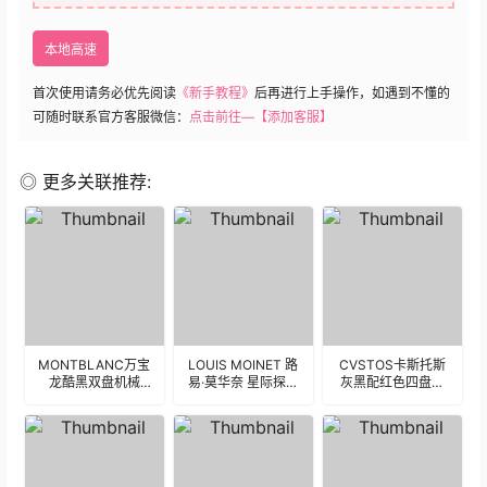
本地高速
首次使用请务必优先阅读
《新手教程》
后再进行上手操作，如遇到不懂的
可随时联系官方客服微信：
点击前往—【添加客服】
◎ 更多关联推荐:
MONTBLANC万宝
LOUIS MOINET 路
CVSTOS卡斯托斯
龙酷黑双盘机械
易·莫华奈 星际探索
灰黑配红色四盘机
表.clock
双飞行陀飞轮机械
械表盘.clock 18219
表盘.clock