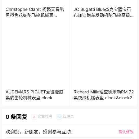
Christophe Claret 柯籁天音酷
JC Bugatti Blue杰克宝蓝宝石
黑橙色花蛇陀飞轮机械表
布加迪跑车发动机陀飞轮高级
盘.clock
机械表盘.clock
AUDEMARS PIGUET爱彼漫威
Richard Mille理查德米勒RM 72
黑豹齿轮机械表盘.clock
黑夜绿机械表盘.clock&clock2
0 条回复
文章作者
管理员
A
M
欢迎您，新朋友，感谢参与互动！
确认修改