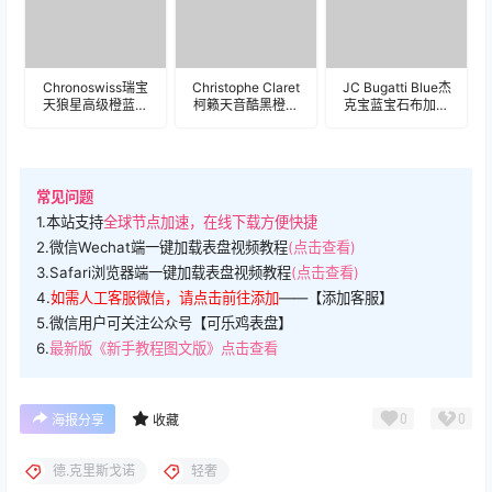
Chronoswiss瑞宝
Christophe Claret
JC Bugatti Blue杰
天狼星高级橙蓝金
柯籁天音酷黑橙色
克宝蓝宝石布加迪
属质感精密表
花蛇陀飞轮机械表
跑车发动机陀飞轮
盘.clock
盘.clock
高级机械表盘.clock
常见问题
1.本站支持
全球节点加速，在线下载方便快捷
2.微信Wechat端一键加载表盘视频教程
(点击查看)
3.Safari浏览器端一键加载表盘视频教程
(点击查看)
4.
如需人工客服微信，请点击前往添加
——【添加客服】
5.微信用户可关注公众号【可乐鸡表盘】
6.
最新版《新手教程图文版》点击查看
0
0
海报分享
收藏
德.克里斯戈诺
轻奢