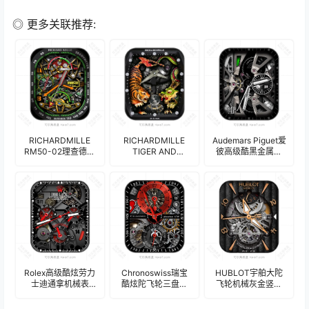
◎ 更多关联推荐:
RICHARDMILLE
RICHARDMILLE
Audemars Piguet爱
RM50-02理查德米
TIGER AND
彼高级酷黑金属质
勒双秒追针陀飞轮
DRAGON 理查德·米
感陀飞轮机械表
计时码限量版高级
勒 卧虎藏龙陀飞轮
盘.clock
精密机械表盘.clock
机械表盘.clock
17196
17201
Rolex高级酷炫劳力
Chronoswiss瑞宝
HUBLOT宇舶大陀
士迪通拿机械表
酷炫陀飞轮三盘式
飞轮机械灰金竖栏
盘.clock
机械表盘.clock
高级表盘.clock
19540