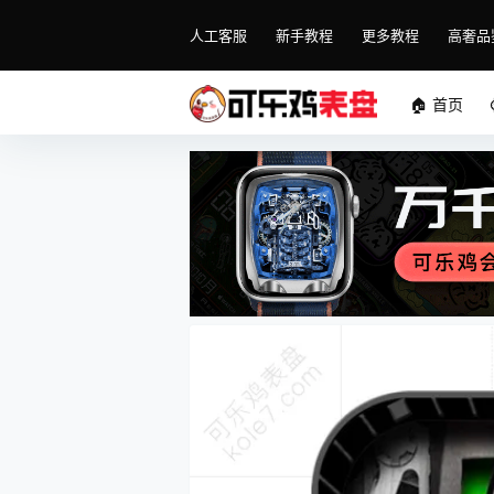
人工客服
新手教程
更多教程
高奢品
🏠 首页