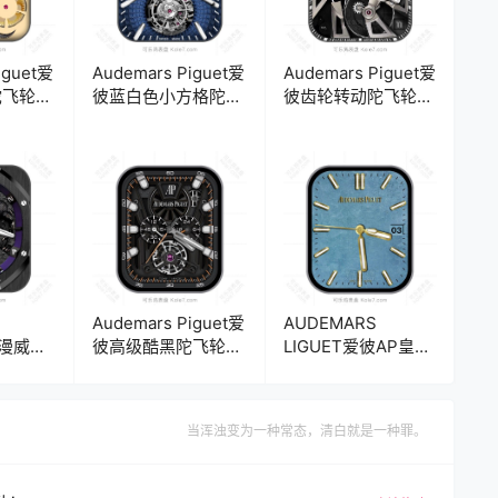
iguet爱
Audemars Piguet爱
Audemars Piguet爱
陀飞轮机
彼蓝白色小方格陀飞
彼齿轮转动陀飞轮机
轮机械表盘.clock
械表盘.clock
Audemars Piguet爱
AUDEMARS
彼漫威黑
彼高级酷黑陀飞轮齿
LIGUET爱彼AP皇家
表
轮机械表
橡树蓝底金属年历表
盘.clock&clock2
盘.clock&clock2
当浑浊变为一种常态，清白就是一种罪。