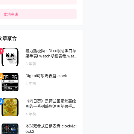
本地高速
文章聚合
暴力熊极简主义xx眼睛黑白苹
1
果手表i watch壁纸表盘.watc
hface
3 年前
Digital可乐鸡表盘.clock
2
4 年前
《向日葵》是荷兰画家梵高绘
3
画的一系列静物油画苹果手表i
watch壁纸表盘.watchface
4 年前
地球双盘式日期表盘.clock&cl
ock2