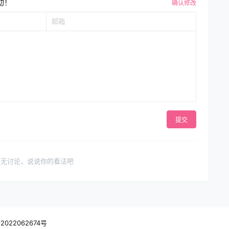
动！
确认修改
提交
暂无讨论，说说你的看法吧
2022062674号