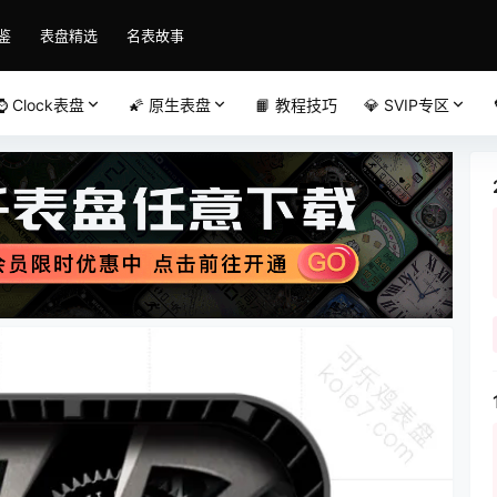
鉴
表盘精选
名表故事
⌚️ Clock表盘
🌠 原生表盘
📙 教程技巧
💎 SVIP专区