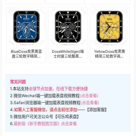
勒 卧虎藏龙陀飞轮
盘.clock
机械表盘.clock
17201
BlueDoxa炭黑黄蓝
DoxaWhite(tiger)瑞
YellowDoxa炭黑黄
盘三轮数字精简表
士时度三轮酷黑色
精简三轮数字高奢
盘(tiger).clock
精简表盘.clock
表盘(tiger).clock
常见问题
1.本站支持
全球节点加速，在线下载方便快捷
2.微信Wechat端一键加载表盘视频教程
(点击查看)
3.Safari浏览器端一键加载表盘视频教程
(点击查看)
4.
如需人工客服微信，请点击前往添加
——【添加客服】
5.微信用户可关注公众号【可乐鸡表盘】
6.
最新版《新手教程图文版》点击查看