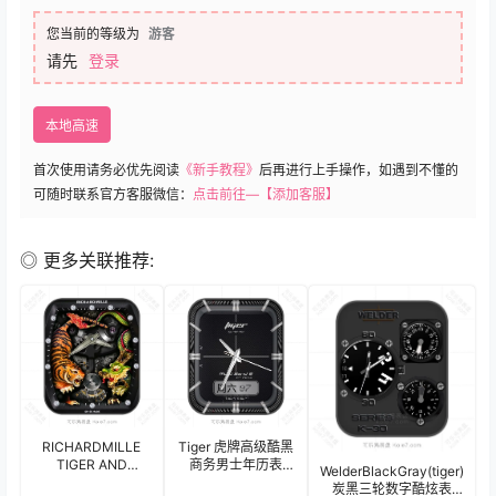
您当前的等级为
游客
请先
登录
本地高速
首次使用请务必优先阅读
《新手教程》
后再进行上手操作，如遇到不懂的
可随时联系官方客服微信：
点击前往—【添加客服】
◎ 更多关联推荐:
RICHARDMILLE
Tiger 虎牌高级酷黑
TIGER AND
商务男士年历表
WelderBlackGray(tiger)
DRAGON 理查德·米
盘.clock
炭黑三轮数字酷炫表