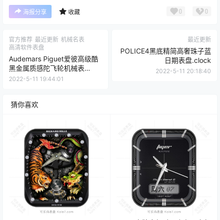
0
0
海报分享
收藏
官方推荐
最近更新
机械名表
最近更新
高清软件表盘
POLICE4黑底精简高奢珠子蓝
Audemars Piguet爱彼高级酷
日期表盘.clock
黑金属质感陀飞轮机械表
2022-5-11 20:18:40
盘.clock
2022-5-11 19:44:01
猜你喜欢